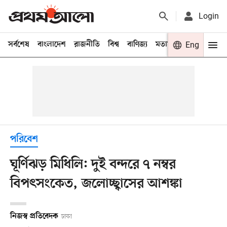
Login
সর্বশেষ
বাংলাদেশ
রাজনীতি
বিশ্ব
বাণিজ্য
মতামত
খেলা
Eng
বিনো
পরিবেশ
ঘূর্ণিঝড় মিধিলি: দুই বন্দরে ৭ নম্বর
বিপৎসংকেত, জলোচ্ছ্বাসের আশঙ্কা
নিজস্ব প্রতিবেদক
ঢাকা