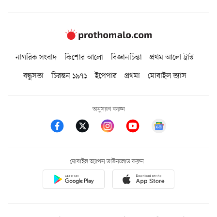
নাগরিক সংবাদ
কিশোর আলো
বিজ্ঞানচিন্তা
প্রথম আলো ট্রাস্ট
বন্ধুসভা
চিরন্তন ১৯৭১
ইপেপার
প্রথমা
মোবাইল ভ্যাস
অনুসরণ করুন
মোবাইল অ্যাপস ডাউনলোড করুন