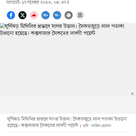
আপডেট: ১৭ নভেম্বর ২০২৩, ০৫: ৪৭
ঘূর্ণিঝড় মিধিলির প্রভাবে সাগর উত্তাল। সৈকতজুড়ে লাল পতাকা টাঙানো
হয়েছে। কক্সবাজার সৈকতের লাবণী পয়েন্ট
ছবি : সাজিদ হোসেন