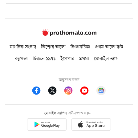
নাগরিক সংবাদ
কিশোর আলো
বিজ্ঞানচিন্তা
প্রথম আলো ট্রাস্ট
বন্ধুসভা
চিরন্তন ১৯৭১
ইপেপার
প্রথমা
মোবাইল ভ্যাস
অনুসরণ করুন
মোবাইল অ্যাপস ডাউনলোড করুন