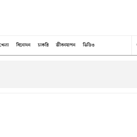
খেলা
বিনোদন
চাকরি
জীবনযাপন
ভিডিও