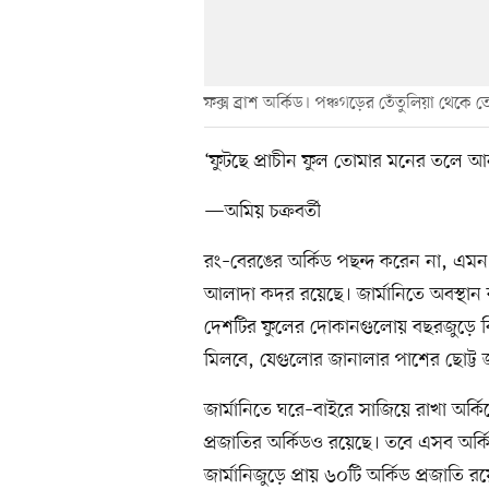
ফক্স ব্রাশ অর্কিড। পঞ্চগড়ের তেঁতুলিয়া থেকে 
‘ফুটছে প্রাচীন ফুল তোমার মনের তলে আন
—অমিয় চক্রবর্তী
রং–বেরঙের অর্কিড পছন্দ করেন না, এমন 
আলাদা কদর রয়েছে। জার্মানিতে অবস্থান ক
দেশটির ফুলের দোকানগুলোয় বছরজুড়ে বিচ
মিলবে, যেগুলোর জানালার পাশের ছোট্ট জ
জার্মানিতে ঘরে–বাইরে সাজিয়ে রাখা অর্কিড
প্রজাতির অর্কিডও রয়েছে। তবে এসব অর্ক
জার্মানিজুড়ে প্রায় ৬০টি অর্কিড প্রজাতি 