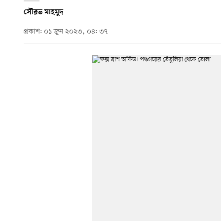
সৌরভ মাহমুদ
প্রকাশ: ০১ জুন ২০২৩, ০৪: ৩৭