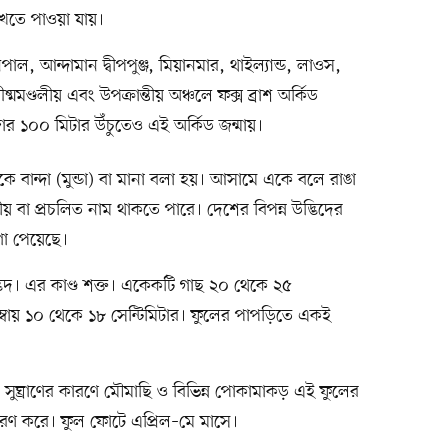
েখতে পাওয়া যায়।
াল, আন্দামান দ্বীপপুঞ্জ, মিয়ানমার, থাইল্যান্ড, লাওস,
রীষ্মমণ্ডলীয় এবং উপক্রান্তীয় অঞ্চলে ফক্স ব্রাশ অর্কিড
জার ১০০ মিটার উঁচুতেও এই অর্কিড জন্মায়।
ে বান্দা (মুন্ডা) বা মানা বলা হয়। আসামে একে বলে রাঙা
 বা প্রচলিত নাম থাকতে পারে। দেশের বিপন্ন উদ্ভিদের
গা পেয়েছে।
দ্ভিদ। এর কাণ্ড শক্ত। একেকটি গাছ ২০ থেকে ২৫
া লম্বায় ১০ থেকে ১৮ সেন্টিমিটার। ফুলের পাপড়িতে একই
ো। সুঘ্রাণের কারণে মৌমাছি ও বিভিন্ন পোকামাকড় এই ফুলের
চরণ করে। ফুল ফোটে এপ্রিল–মে মাসে।