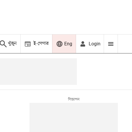
খুঁজুন
ই-পেপার
Login
Eng