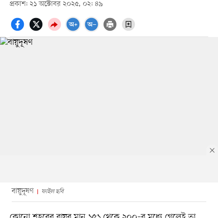
প্রকাশ: ২১ অক্টোবর ২০২৫, ০২: ৪৯
বায়ুদূষণ
ফাইল ছবি
কোনো শহরের বায়ুর মান ১৫১ থেকে ২০০–র মধ্যে গেলেই তা