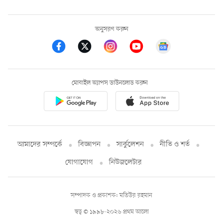
অনুসরণ করুন
মোবাইল অ্যাপস ডাউনলোড করুন
আমাদের সম্পর্কে
বিজ্ঞাপন
সার্কুলেশন
নীতি ও শর্ত
যোগাযোগ
নিউজলেটার
সম্পাদক ও প্রকাশক: মতিউর রহমান
স্বত্ব © ১৯৯৮-২০২৬ প্রথম আলো