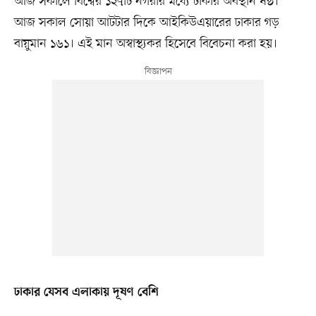
আজ সকালে বিশ্বের ১২৭টি নগরীর মধ্যে ঢাকার অবস্থান ষষ্ঠ।
আজ সকাল সোয়া আটটার দিকে আইকিউএয়ারের ঢাকার গড়
বায়ুমান ১৬১। এই মান অস্বাস্থ্যকর হিসেবে বিবেচনা করা হয়।
ঢাকার যেসব এলাকায় দূষণ বেশি