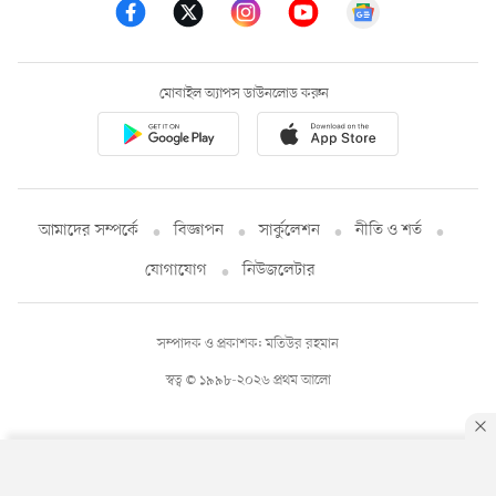
মোবাইল অ্যাপস ডাউনলোড করুন
আমাদের সম্পর্কে
বিজ্ঞাপন
সার্কুলেশন
নীতি ও শর্ত
যোগাযোগ
নিউজলেটার
সম্পাদক ও প্রকাশক: মতিউর রহমান
স্বত্ব © ১৯৯৮-২০২৬ প্রথম আলো