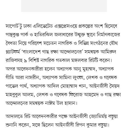
সাপোর্ট টু ঢাকা এলিভেটেড এক্সপ্রেসওয়ে প্রকল্পের অংশ হিসেবে
পান্থকুঞ্জ পার্ক ও হাতিরঝিল জলাধারের উন্মুক্ত স্থানে নির্মাণকাজের
বৈধতা নিয়ে পরিবেশ সচেতন নাগরিক ও বিভিন্ন সংগঠনের যৌথ
প্ল্যাটফর্ম ‘বাংলাদেশ গাছ রক্ষা আন্দোলনের’ সমন্বয়ক আমিরুল
রাজিবসহ ৯ বিশিষ্ট নাগরিক গতকাল মঙ্গলবার রিটটি করেন।
অপর আবেদনকারীরা হলেন অধ্যাপক আনু মুহাম্মদ, অধ্যাপক
গীতি আরা নাসরীন, অধ্যাপক সামিনা লুৎফা, লেখক ও গবেষক
পাভেল পার্থ, অধ্যাপক আদিল মোহাম্মাদ খান, আইনজীবী সৈয়দ
মাহবুবুল আলম, লেখক ও গবেষক ফিরোজ আহমেদ ও গাছ রক্ষা
আন্দোলনের সমন্বয়ক নাঈম উল হাসান।
আদালতে রিট আবেদনকারীর পক্ষে আইনজীবী জ্যোতির্ময় বড়ুয়া
শুনানি করেন, সঙ্গে ছিলেন আইনজীবী রিপন কুমার বড়ুয়া।