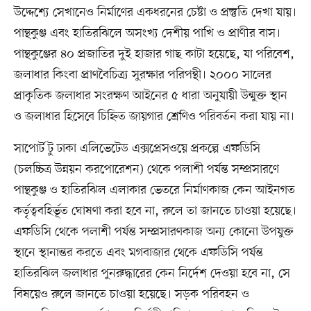
উদ্দেশ্যে সেখানেও নির্মাণের একধরনের চেষ্টা ও প্রস্তুতি দেখা যায়।
পান্থকুঞ্জ এবং হাতিরঝিলে অসংখ্য দেশীয় পাখি ও প্রাণীর বাস।
পান্থকুঞ্জের ৪০ প্রজাতির দুই হাজার গাছ কাটা হয়েছে, যা পরিবেশ,
জলাধার কিংবা প্রাণবৈচিত্র্য সুরক্ষার পরিপন্থী। ২০০০ সালের
প্রাকৃতিক জলাধার সংরক্ষণ আইনের ৫ ধারা অনুযায়ী উন্মুক্ত স্থান
ও জলাধার হিসেবে চিহ্নিত জায়গার শ্রেণিও পরিবর্তন করা যায় না।
সাপোর্ট টু ঢাকা এলিভেটেড এক্সপ্রেসওয়ে প্রকল্পে এফডিসি
(চলচ্চিত্র উন্নয়ন করপোরেশন) থেকে পলাশী পর্যন্ত সম্প্রসারণে
পান্থকুঞ্জ ও হাতিরঝিল এলাকার ভেতরে নির্মাণকাজ কেন আইনগত
কর্তৃত্ববহির্ভূত ঘোষণা করা হবে না, রুলে তা জানতে চাওয়া হয়েছে।
এফডিসি থেকে পলাশী পর্যন্ত সম্প্রসারণকাজ অন্য কোনো উপযুক্ত
স্থানে স্থানান্তর করতে এবং মগবাজার থেকে এফডিসি পর্যন্ত
হাতিরঝিল জলাধার পুনরুদ্ধারের কেন নির্দেশ দেওয়া হবে না, সে
বিষয়েও রুলে জানতে চাওয়া হয়েছে। সড়ক পরিবহন ও