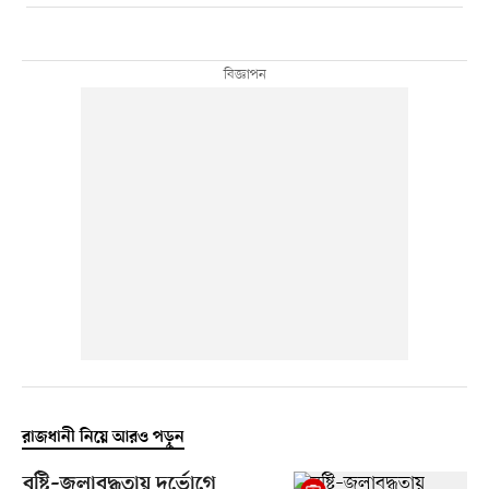
রাজধানী নিয়ে আরও পড়ুন
বৃষ্টি–জলাবদ্ধতায় দুর্ভোগে