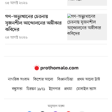
০৫ আগস্ট ২০২৬
গণ–অভ্যুত্থানের চেতনায়
সৃজনশীল আন্দোলনের অঙ্গীকার
কবিদের
০৪ আগস্ট ২০২৬
নাগরিক সংবাদ
কিশোর আলো
বিজ্ঞানচিন্তা
প্রথম আলো ট্রাস্ট
বন্ধুসভা
চিরন্তন ১৯৭১
ইপেপার
প্রথমা
মোবাইল ভ্যাস
অনুসরণ করুন