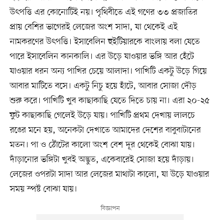
উৎপত্তি এর কোনোটিই নয়। পৃথিবীতে এই গণের ৩৩ প্রজাতির
প্রায় বেশির ভাগেরই লেজের অংশ সাদা, যা থেকেই এই
নামকরণের উৎপত্তি। ইসাবেলিন হুইটিয়ারকে বাংলায় বলা যেতে
পারে ইসাবেলিন কানকালি। এর উড়ে যাওয়ার ভঙ্গি আর হেঁটে
যাওয়ার ধরন অন্য পাখির চেয়ে আলাদা। পাখিটি একটু উড়ে গিয়ে
আবার মাটিতে বসে। একটু নিচু হয়ে হাঁটে, আবার সোজা দৌড়
শুরু করে। পাখিটি খুব কাছাকাছি যেতে দিতে চায় না। এরা ২০-২৫
ফুট কাছাকাছি গেলেই উড়ে যায়। পাখিটি প্রথম দেখায় লালচে
রঙের মনে হয়, অনেকটা দেখাতে আমাদের দেশের বাবুবাটানের
মতন। পা ও ঠোঁটের কালো অংশ বেশ দূর থেকেই বোঝা যায়।
দাঁড়ানোর ভঙ্গিটা খুবই অদ্ভুত, একেবারেই সোজা হয়ে দাঁড়ায়।
লেজের ওপরটা সাদা আর লেজের মাথাটা কালো, যা উড়ে যাওয়ার
সময় স্পষ্ট বোঝা যায়।