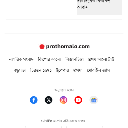
নাগরিক সংবাদ
কিশোর আলো
বিজ্ঞানচিন্তা
প্রথম আলো ট্রাস্ট
বন্ধুসভা
চিরন্তন ১৯৭১
ইপেপার
প্রথমা
মোবাইল ভ্যাস
অনুসরণ করুন
মোবাইল অ্যাপস ডাউনলোড করুন