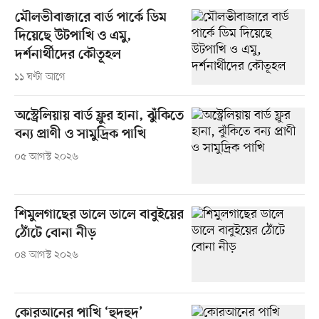
মৌলভীবাজারে বার্ড পার্কে ডিম
দিয়েছে উটপাখি ও এমু,
দর্শনার্থীদের কৌতূহল
১১ ঘণ্টা আগে
অস্ট্রেলিয়ায় বার্ড ফ্লুর হানা, ঝুঁকিতে
বন্য প্রাণী ও সামুদ্রিক পাখি
০৫ আগস্ট ২০২৬
শিমুলগাছের ডালে ডালে বাবুইয়ের
ঠোঁটে বোনা নীড়
০৪ আগস্ট ২০২৬
কোরআনের পাখি ‘হুদহুদ’