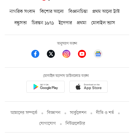
নাগরিক সংবাদ
কিশোর আলো
বিজ্ঞানচিন্তা
প্রথম আলো ট্রাস্ট
বন্ধুসভা
চিরন্তন ১৯৭১
ইপেপার
প্রথমা
মোবাইল ভ্যাস
অনুসরণ করুন
মোবাইল অ্যাপস ডাউনলোড করুন
আমাদের সম্পর্কে
বিজ্ঞাপন
সার্কুলেশন
নীতি ও শর্ত
যোগাযোগ
নিউজলেটার