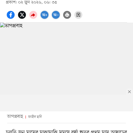
প্রকাশ: ০২ জুন ২০২৬, ০৬: ৩৫
তাপপ্রবাহ
ফাইল ছবি
চলতি জুন মাসের মাঝামাঝি সময়ে বর্ষা ঋতুর প্রথম মাস আষাঢ়ের