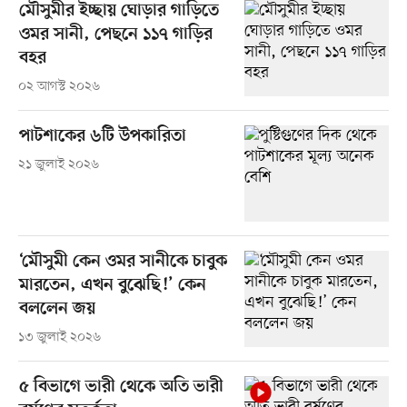
মৌসুমীর ইচ্ছায় ঘোড়ার গাড়িতে
ওমর সানী, পেছনে ১১৭ গাড়ির
বহর
০২ আগস্ট ২০২৬
পাটশাকের ৬টি উপকারিতা
২১ জুলাই ২০২৬
‘মৌসুমী কেন ওমর সানীকে চাবুক
মারতেন, এখন বুঝেছি!’ কেন
বললেন জয়
১৩ জুলাই ২০২৬
৫ বিভাগে ভারী থেকে অতি ভারী