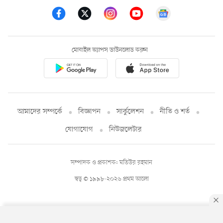
মোবাইল অ্যাপস ডাউনলোড করুন
আমাদের সম্পর্কে
বিজ্ঞাপন
সার্কুলেশন
নীতি ও শর্ত
যোগাযোগ
নিউজলেটার
সম্পাদক ও প্রকাশক: মতিউর রহমান
স্বত্ব © ১৯৯৮-২০২৬ প্রথম আলো