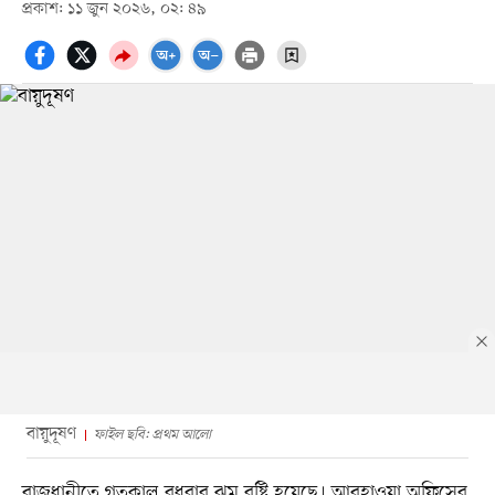
প্রকাশ: ১১ জুন ২০২৬, ০২: ৪৯
বায়ুদূষণ
ফাইল ছবি: প্রথম আলো
রাজধানীতে গতকাল বুধবার ঝুম বৃষ্টি হয়েছে। আবহাওয়া অফিসের