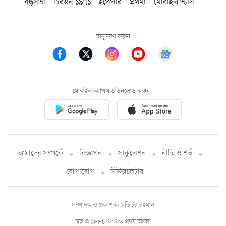
বন্ধুসভা
চিরন্তন ১৯৭১
ইপেপার
প্রথমা
মোবাইল ভ্যাস
অনুসরণ করুন
মোবাইল অ্যাপস ডাউনলোড করুন
আমাদের সম্পর্কে
বিজ্ঞাপন
সার্কুলেশন
নীতি ও শর্ত
যোগাযোগ
নিউজলেটার
সম্পাদক ও প্রকাশক: মতিউর রহমান
স্বত্ব © ১৯৯৮-২০২৬ প্রথম আলো