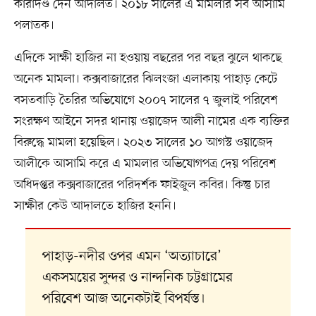
কারাদণ্ড দেন আদালত। ২০১৮ সালের এ মামলার সব আসামি
পলাতক।
এদিকে সাক্ষী হাজির না হওয়ায় বছরের পর বছর ঝুলে থাকছে
অনেক মামলা। কক্সবাজারের ঝিলংজা এলাকায় পাহাড় কেটে
বসতবাড়ি তৈরির অভিযোগে ২০০৭ সালের ৭ জুলাই পরিবেশ
সংরক্ষণ আইনে সদর থানায় ওয়াজেদ আলী নামের এক ব্যক্তির
বিরুদ্ধে মামলা হয়েছিল। ২০২৩ সালের ১০ আগস্ট ওয়াজেদ
আলীকে আসামি করে এ মামলার অভিযোগপত্র দেয় পরিবেশ
অধিদপ্তর কক্সবাজারের পরিদর্শক ফাইজুল কবির। কিন্তু চার
সাক্ষীর কেউ আদালতে হাজির হননি।
পাহাড়-নদীর ওপর এমন ‘অত্যাচারে’
একসময়ের সুন্দর ও নান্দনিক চট্টগ্রামের
পরিবেশ আজ অনেকটাই বিপর্যস্ত।