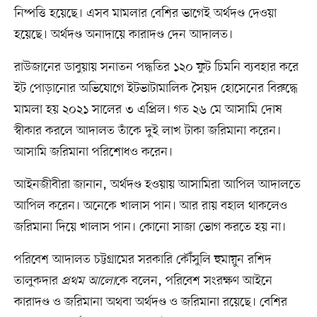
নিষ্পত্তি হয়েছে। এসব মামলার বেশির ভাগেই অর্থদণ্ড দেওয়া
হয়েছে। অর্থদণ্ড অনাদায়ে কারাদণ্ড দেন আদালত।
রাউজানের ডাবুয়ায় সনাতন পদ্ধতির ১২০ ফুট চিমনি ব্যবহার করে
ইট পোড়ানোর অভিযোগে ইটভাটামালিক সৈয়দ হোসেনের বিরুদ্ধে
মামলা হয় ২০২১ সালের ৩ এপ্রিল। গত ২৬ মে আসামি দোষ
স্বীকার করলে আদালত তাঁকে দুই লাখ টাকা জরিমানা করেন।
আসামি জরিমানা পরিশোধও করেন।
আইনজীবীরা জানান, অর্থদণ্ড হওয়ায় আসামিরা আপিল আদালতে
আপিল করেন। অনেকে খালাস পান। আর রায় বহাল থাকলেও
জরিমানা দিয়ে খালাস পান। কোনো সাজা ভোগ করতে হয় না।
পরিবেশ আদালত চট্টগ্রামের সরকারি কৌঁসুলি হুমায়ুন রশিদ
তালুকদার
প্রথম আলো
কে বলেন, পরিবেশ সংরক্ষণ আইনে
কারাদণ্ড ও জরিমানা অথবা অর্থদণ্ড ও জরিমানা রয়েছে। বেশির