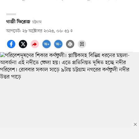
গাজী ফিরোজ
চট্টগ্রাম
আপডেট: ২৮ অক্টোবর ২০২৫, ০৬: ৫১