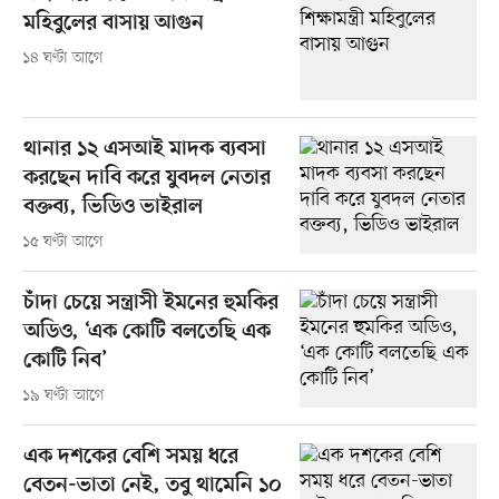
মহিবুলের বাসায় আগুন
১৪ ঘণ্টা আগে
থানার ১২ এসআই মাদক ব্যবসা
করছেন দাবি করে যুবদল নেতার
বক্তব্য, ভিডিও ভাইরাল
১৫ ঘণ্টা আগে
চাঁদা চেয়ে সন্ত্রাসী ইমনের হুমকির
অডিও, ‘এক কোটি বলতেছি এক
কোটি নিব’
১৯ ঘণ্টা আগে
এক দশকের বেশি সময় ধরে
বেতন-ভাতা নেই, তবু থামেনি ১০