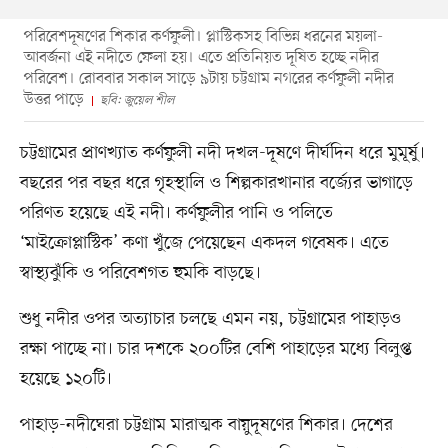
পরিবেশদূষণের শিকার কর্ণফুলী। প্লাস্টিকসহ বিভিন্ন ধরনের ময়লা-
আবর্জনা এই নদীতে ফেলা হয়। এতে প্রতিনিয়ত দূষিত হচ্ছে নদীর
পরিবেশ। রোববার সকাল সাড়ে ৯টায় চট্টগ্রাম নগরের কর্ণফুলী নদীর
উত্তর পাড়ে
ছবি: জুয়েল শীল
চট্টগ্রামের প্রাণখ্যাত কর্ণফুলী নদী দখল-দূষণে দীর্ঘদিন ধরে মুমূর্ষু।
বছরের পর বছর ধরে গৃহস্থালি ও শিল্পকারখানার বর্জ্যের ভাগাড়ে
পরিণত হয়েছে এই নদী। কর্ণফুলীর পানি ও পলিতে
‘মাইক্রোপ্লাস্টিক’ কণা খুঁজে পেয়েছেন একদল গবেষক। এতে
স্বাস্থ্যঝুঁকি ও পরিবেশগত হুমকি বাড়ছে।
শুধু নদীর ওপর অত্যাচার চলছে এমন নয়, চট্টগ্রামের পাহাড়ও
রক্ষা পাচ্ছে না। চার দশকে ২০০টির বেশি পাহাড়ের মধ্যে বিলুপ্ত
হয়েছে ১২০টি।
পাহাড়-নদীঘেরা চট্টগ্রাম মারাত্মক বায়ুদূষণের শিকার। দেশের