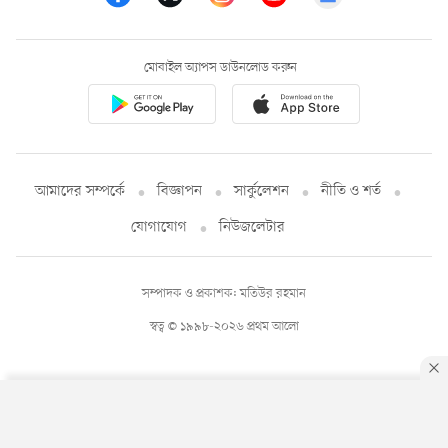
মোবাইল অ্যাপস ডাউনলোড করুন
আমাদের সম্পর্কে
বিজ্ঞাপন
সার্কুলেশন
নীতি ও শর্ত
যোগাযোগ
নিউজলেটার
সম্পাদক ও প্রকাশক: মতিউর রহমান
স্বত্ব © ১৯৯৮-২০২৬ প্রথম আলো
By using this site, you agree to our
Privacy Policy
.
OK