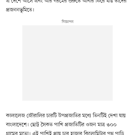
এ দেশে আসে এবং আর গরমের শুরুতে আবার ফিরে যায় তাদের
প্রজননভূমিতে।
কালালেজ জৌরালির চারটি উপপ্রজাতির মধ্যে তিনটিই দেখা যায়
বাংলাদেশে। ছোট্ট সৈকত পাখি প্রজাতিটির ওজন মাত্র ৩০০
গ্রামের মতো। এই পাখিই প্রায় চার হাজার কিলোমিটার পথ পাড়ি