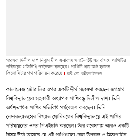
গবেষক দিলীপ দাশ নিঝুম দ্বীপ এলাকায় স্যাটেলাইট যন্ত্র বসিয়ে পাখিটির
পরিযায়ন গতিবিধি পর্যবেক্ষণ করছেন। পাখিটি প্রায় আট হাজার
কিলোমিটার পথ পরিযায়ন করেছে
ছবি: মো. শরিফুল ইসলাম
কালালেজ জৌরালির ওপর একটি দীর্ঘ গবেষণা করছেন জগন্নাথ
বিশ্ববিদ্যালয়ের সহকারী অধ্যাপক পাখিবন্ধু দিলীপ দাশ। তিনি
অর্ধশতাধিক পাখির গতিবিধি পর্যবেক্ষণ করছেন। তিনি
নেদারল্যান্ডসের বিখ্যাত গ্রোনিনগেন বিশ্ববিদ্যালয়ে এই পাখির
পরিযায়নের ওপর পিএইচডি করছেন। তাঁর গবেষণায় আরও একটি
বিষয় উঠে আসছে যে এই পাখিগুলো কেন উপকূল ও মিঠাপানির