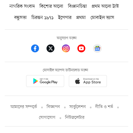
নাগরিক সংবাদ
কিশোর আলো
বিজ্ঞানচিন্তা
প্রথম আলো ট্রাস্ট
বন্ধুসভা
চিরন্তন ১৯৭১
ইপেপার
প্রথমা
মোবাইল ভ্যাস
অনুসরণ করুন
মোবাইল অ্যাপস ডাউনলোড করুন
আমাদের সম্পর্কে
বিজ্ঞাপন
সার্কুলেশন
নীতি ও শর্ত
যোগাযোগ
নিউজলেটার