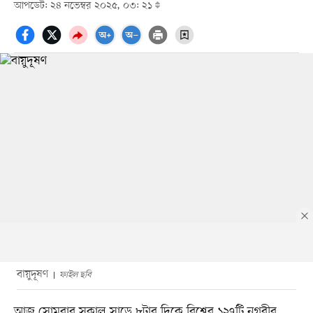
আপডেট: ২৪ নভেম্বর ২০২৫, ০৩: ২১
বায়ুদূষণ
ফাইল ছবি
আজ সোমবার সকাল সাড়ে ৮টার দিকে বিশ্বের ১২৭টি নগরীর