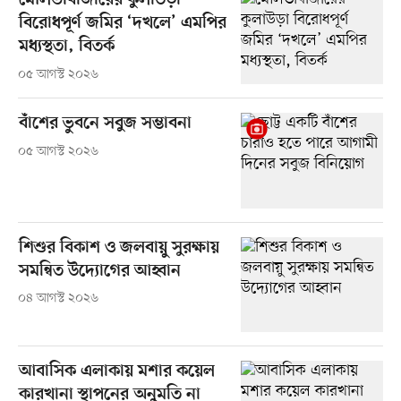
মৌলভীবাজারের কুলাউড়া
বিরোধপূর্ণ জমির ‘দখলে’ এমপির
মধ্যস্থতা, বিতর্ক
০৫ আগস্ট ২০২৬
বাঁশের ভুবনে সবুজ সম্ভাবনা
০৫ আগস্ট ২০২৬
শিশুর বিকাশ ও জলবায়ু সুরক্ষায়
সমন্বিত উদ্যোগের আহ্বান
০৪ আগস্ট ২০২৬
আবাসিক এলাকায় মশার কয়েল
কারখানা স্থাপনের অনুমতি না