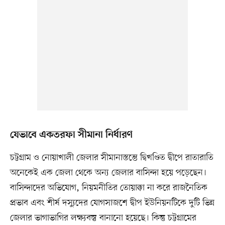
যেভাবে একতরফা সীমানা নির্ধারণ
চট্টগ্রাম ও নোয়াখালী জেলার সীমানাস্তম্ভে দ্বিখণ্ডিত দ্বীপে রাতারাতি
অনেকেই এক জেলা থেকে অন্য জেলার বাসিন্দা হয়ে পড়েছেন।
বাসিন্দাদের অভিযোগ, নিয়মনীতির তোয়াক্কা না করে রাজনৈতিক
প্রভাব এবং শীর্ষ দস্যুদের যোগসাজশে দ্বীপ ইউনিয়নটিকে দুটি ভিন্ন
জেলার ভাগাভাগির লক্ষ্যবস্তু বানানো হয়েছে। কিন্তু চট্টগ্রামের