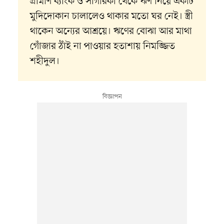
গ্রামীণ ব্যাংক ও সাগরিকা থেকে ঋণ নিয়ে একটি
মুদিদোকান চালালেও থাকার মতো ঘর নেই। স্ত্রী
থাকেন অন্যের আশ্রয়ে। ঋণের বোঝা আর মাথা
গোঁজার ঠাঁই না পাওয়ার হতাশায় নিমজ্জিত
শহীদুল।