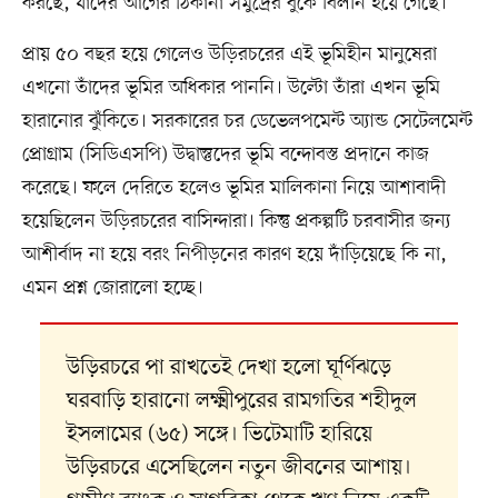
করছে, যাদের আগের ঠিকানা সমুদ্রের বুকে বিলীন হয়ে গেছে।
প্রায় ৫০ বছর হয়ে গেলেও উড়িরচরের এই ভূমিহীন মানুষেরা
এখনো তাঁদের ভূমির অধিকার পাননি। উল্টো তাঁরা এখন ভূমি
হারানোর ঝুঁকিতে। সরকারের চর ডেভেলপমেন্ট অ্যান্ড সেটেলমেন্ট
প্রোগ্রাম (সিডিএসপি) উদ্বাস্তুদের ভূমি বন্দোবস্ত প্রদানে কাজ
করেছে। ফলে দেরিতে হলেও ভূমির মালিকানা নিয়ে আশাবাদী
হয়েছিলেন উড়িরচরের বাসিন্দারা। কিন্তু প্রকল্পটি চরবাসীর জন্য
আশীর্বাদ না হয়ে বরং নিপীড়নের কারণ হয়ে দাঁড়িয়েছে কি না,
এমন প্রশ্ন জোরালো হচ্ছে।
উড়িরচরে পা রাখতেই দেখা হলো ঘূর্ণিঝড়ে
ঘরবাড়ি হারানো লক্ষ্মীপুরের রামগতির শহীদুল
ইসলামের (৬৫) সঙ্গে। ভিটেমাটি হারিয়ে
উড়িরচরে এসেছিলেন নতুন জীবনের আশায়।