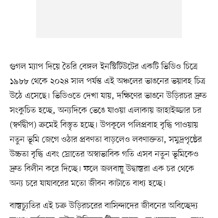
গুগল ম্যাপ দিয়ে তৈরি বেঙ্গল ইনস্টিটিউটের একটি ভিডিও চিত্রে
১৯৮৮ থেকে ২০২৪ সাল পর্যন্ত এই অঞ্চলের ভাঙনের ভয়াবহ চিত্র
উঠে এসেছে। ভিডিওতে দেখা যায়, দক্ষিণের ভাঙনে উড়িরচর দ্রুত
সংকুচিত হচ্ছে, অন্যদিকে ভেঙে যাওয়া এলাকায় জাহাইজ্জার চর
(স্বর্ণদ্বীপ) ক্রমেই বিস্তৃত হচ্ছে। উপকূলে পলিপ্রবাহ বৃদ্ধি পাওয়ায়
নতুন ভূমি জেগে ওঠার প্রবণতা বাড়লেও লবণাক্ততা, সমুদ্রপৃষ্ঠের
উচ্চতা বৃদ্ধি এবং স্রোতের অস্বাভাবিক গতি এসব নতুন ভূমিকেও
দ্রুত বিলীন করে দিচ্ছে। ফলে জলবায়ু উদ্বাস্তুরা এক চর থেকে
অন্য চরে যাযাবরের মতো জীবন কাটাতে বাধ্য হচ্ছে।
বাস্তুচ্যুতির এই চক্র উড়িরচরের বাসিন্দাদের জীবনের অবিচ্ছেদ্য