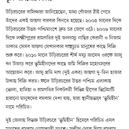
উড়িরচরের বাসিন্দারা জানিয়েছেন, মাথা গোঁজার ঠাঁই পেতে
তাঁদের একই জায়গা বারবার কিনতে হয়েছে। ২০০৫ সালের দিকে
উড়িরচরের উত্তর-পশ্চিমাংশে দ্রুত চর জেগে ওঠে। ২০০৮ সালের
দিকে লক্ষ্মীপুরের রামগতির দুই জলদস্যু নাছির কেরানী ও নিজাম
ডাকাত সেসব জায়গা সেখানকার বাস্তুচ্যুত মানুষের কাছে বিক্রি
শুরু করে। ২০১০ সালে উড়িরচরের শীর্ষ দস্যু জাসেদ ওরফে জাসু
বন উজাড় করে ভূমিহীনদের কাছে জমি বিক্রির মহোৎসবের
আয়োজন করে। জাসু প্রতি দাগ (দুই একর) জায়গা দু-তিন হাজার
টাকায় বিক্রি করত। ফলে উড়িরচরের উত্তর-পশ্চিম এলাকায়
ভোলা, হাতিয়া ও রামগতির নিকটবর্তী বিভিন্ন দ্বীপের ভিটেমাটি
হারানো মানুষদের বসবাস দেখা যায়, যারা স্থানীয়ভাবে ‘ভূমিহীন’
নামে পরিচিত।
দুই জেলায় বিভক্ত উড়িরচরে ‘ভূমিহীন’ হিসেবে পরিচিত এসব
মানুষের বসবাস নোয়াখালী অংশে। সন্দ্বীপ থেকে গিয়ে বসবাস