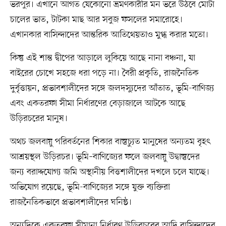
ভরপুর। এখানে আগত যেকোনো ভ্রমণকারীর মন ভরে উঠবে মোটা
চালের ভাত, টাটকা মাছ আর সবুজ ফসলের সমারোহে।
এখানকার বাসিন্দাদের আন্তরিক আতিথেয়তাও মুগ্ধ করার মতো।
কিন্তু এই শান্ত দ্বীপের আড়ালে লুকিয়ে আছে নানা বঞ্চনা, যা
বাইরের চোখে সহজে ধরা পড়ে না। বৈরী প্রকৃতি, রাজনৈতিক
দুর্বৃত্তায়ন, প্রভাবশালীদের সঙ্গে জলদস্যুদের আঁতাত, ভূমি-বাণিজ্য
এবং একতরফা সীমা নির্ধারণের বেড়াজালে আটকে আছে
উড়িরচরের মানুষ।
অথচ জলবায়ু পরিবর্তনের শিকার বাস্তুচ্যুত মানুষের অন্যতম বৃহৎ
আশ্রয়স্থল উড়িরচর। ভূমি–বাণিজ্যের ফলে জলবায়ু উদ্বাস্তুদের
জন্য বরাদ্দযোগ্য জমি অস্থানীয় বিত্তশালীদের দখলে চলে যাচ্ছে।
অভিযোগ রয়েছে, ভূমি-বাণিজ্যের সঙ্গে যুক্ত ব্যক্তিরা
রাজনৈতিকভাবে প্রভাবশালীদের ঘনিষ্ঠ।
অন্যদিকে একতরফা সীমানা নির্ধারণ উড়িরচরের আদি বাসিন্দাদের