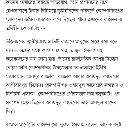
কাসেম মেম্বারের বিরুদ্ধে অভিযোগ, তিনি প্রশাসনের সঙ্গে
যোগসাজশে টাকার বিনিময়ে ভূমিহীনদের পরিবর্তে কোম্পানীগঞ্জের
লোকদের জমির বন্দোবস্ত করে দিচ্ছেন, যাঁরা এখানের বাসিন্দা বা
ভূমিহীন কোনোটাই নন।
উড়িরচরের স্থানীয় প্রায় প্রতিটি বাজারে মানুষের সঙ্গে কথা বলে
দালাল চক্রের মধ্যে কাসেম মেম্বার, তাজুল ইসলামসহ
কয়েকজনের নাম জানা যায়। তাঁদের রাজনৈতিক আশ্রয় দিচ্ছেন
নোয়াখালীর কোম্পানীগঞ্জ উপজেলার চর এলাহীর ইউপি
চেয়ারম্যান আবদুর রাজ্জাক। রাজ্জাক আবার ওবায়দুল কাদেরের
আশীর্বাদপুষ্ট ছিলেন। কোম্পানীগঞ্জ ওবায়দুল কাদেরের জন্মস্থান ও
নির্বাচনী এলাকা। কোম্পানীগঞ্জের পৌরসভার নাম বসুরহাট। এর
সর্বশেষ মেয়র ছিলেন ওবায়দুল কাদেরের ভাই আবদুল কাদের
মির্জা।
কামাল মার্কেটের বাসিন্দা মো. নুরুল ইসলাম বলেন, অনেক কষ্টে