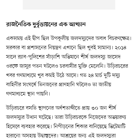
রাজনৈতিক দুর্বৃত্তায়নের এক আখ্যান
একসময় এই দ্বীপ ছিল উপকূলীয় জলদস্যুদের অবাধ বিচরণক্ষেত্র।
সরকার বা প্রশাসনের নিয়ন্ত্রণ এখানে ছিল খুবই সামান্য। ২০১৪
সালে র‌্যাব-পুলিশের সাঁড়াশি অভিযানে শীর্ষ জলদস্যু জাসেদ
ওরফে জাসুর পতন ঘটলেও চরবাসীর মুক্তি মেলেনি। উড়িরচরের
খবর গণমাধ্যমে খুব কমই উঠে আসে। গত ২৪ মার্চ দুটি দস্যু
বাহিনীর সংঘর্ষে তিনজনের প্রাণহানি ঘটলেও তা জাতীয়
গণমাধ্যমে স্থান পায়নি।
উড়িরচরে বসতি স্থাপনের অর্ধশতাব্দীতে প্রায় ৩০ জন শীর্ষ
জলদস্যুর উত্থান ঘটেছে। তারা উড়িরচরকে নিজেদের অভয়ারণ্য
হিসেবে ব্যবহার করেছে। নিপীড়নের শিকার বানিয়েছে ভিটেমাটি
হারানো অসহায় উদ্বাস্তুদের। আশ্রয়ের জন্য এই জলদস্যুরা