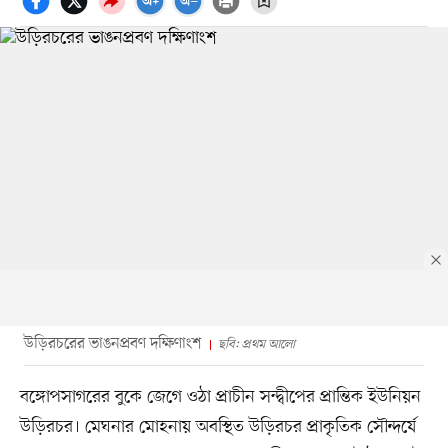
উড়িরচরের ভাঙনপ্রবণ দক্ষিণাংশ
ছবি: প্রথম আলো
বঙ্গোপসাগরের বুকে জেগে ওঠা প্রাচীন সন্দ্বীপের প্রান্তিক ইউনিয়ন
উড়িরচর। মেঘনার মোহনায় অবস্থিত উড়িরচর প্রাকৃতিক সৌন্দর্যে