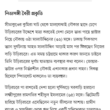
নিত্যসঙ্গী বৈরী প্রকৃতি
সীতাকুণ্ডের কুমিরা ঘাট থেকে মালবোঝাই নৌকার ছাদে চেপে
উড়িরচরের উদ্দেশে যাত্রা করতেই দেখা মেলে ভাঙা পায়ে প্লাস্টার
নিয়ে নৌকায় ওঠা সালাউদ্দিনের (৩২) সঙ্গে। ঢাকায় পিকআপ
ভ্যান দুর্ঘটনায় আহত সালাউদ্দিন আড়াই মাস পর ফিরছেন নিজের
বাড়ি উড়িরচরে। এত সময় চট্টগ্রামে থাকার কারণ জানতে চাইলে
তিনি উড়িরচরের দুর্গম যাতায়াত ব্যবস্থার কথা বলেন। জোয়ার-
ভাটার ওপর নির্ভরশীল নৌকাই এখানকার প্রধান বাহন। বিকল্প
হিসেবে স্পিডবোট থাকলেও তা ব্যয়বহুল।
উড়িরচরে পা রাখতেই দেখা হলো ঘূর্ণিঝড়ে ঘরবাড়ি হারানো
লক্ষ্মীপুরের রামগতির শহীদুল ইসলামের (৬৫) সঙ্গে। ভিটেমাটি
হারিয়ে উড়িরচরে এসেছিলেন নতুন জীবনের আশায়। গ্রামীণ
ব্যাংক ও সাগরিকা থেকে ঋণ নিয়ে একটি মুদিদোকান চালালেও