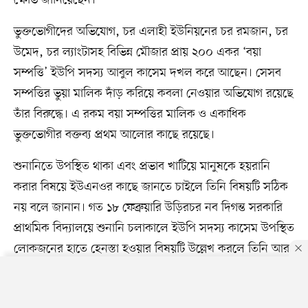
ক্ষোভ জানিয়েছেন।
ভুক্তভোগীদের অভিযোগ, চর এলাহী ইউনিয়নের চর রমজান, চর
উমেদ, চর ল্যাংটাসহ বিভিন্ন মৌজার প্রায় ২০০ একর ‘বয়া
সম্পত্তি’ ইউপি সদস্য আবুল কাসেম দখল করে আছেন। সেসব
সম্পত্তির ভুয়া মালিক দাঁড় করিয়ে কবলা নেওয়ার অভিযোগ রয়েছে
তাঁর বিরুদ্ধে। এ রকম বয়া সম্পত্তির মালিক ও একাধিক
ভুক্তভোগীর বক্তব্য প্রথম আলোর কাছে রয়েছে।
শুনানিতে উপস্থিত থাকা এবং প্রভাব খাটিয়ে মানুষকে হয়রানি
করার বিষয়ে ইউএনওর কাছে জানতে চাইলে তিনি বিষয়টি সঠিক
নয় বলে জানান। গত ১৮ ফেব্রুয়ারি উড়িরচর নব দিগন্ত সরকারি
প্রাথমিক বিদ্যালয়ে শুনানি চলাকালে ইউপি সদস্য কাসেম উপস্থিত
লোকজনের হাতে হেনস্তা হওয়ার বিষয়টি উল্লেখ করলে তিনি আর
কোনো মন্তব্য করেননি। মুঠোফোনে আবুল কাসেমের কাছে তাঁর
বিরুদ্ধে ওঠা অভিযোগের বিষয়ে জানতে চাওয়া হলে তিনি কোনো
By using this site, you agree to our
Privacy Policy
.
OK