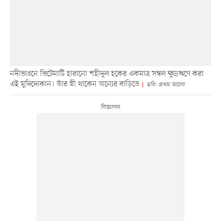
নদীভাঙনে ভিটেমাটি হারানো শহীদুল হকের একমাত্র সম্বল ক্ষুদ্রঋণে করা
এই মুদিদোকান। তাঁর স্ত্রী থাকেন অন্যের বাড়িতে
ছবি: প্রথম আলো