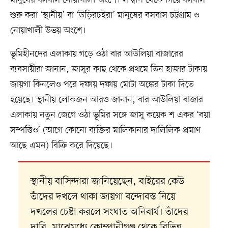
শুরু করা ‘স্থানীয়’ বা ‘উড়িরচইরা’ মানুষের বসবাস চট্টগ্রাম ও
নোয়াখালী উভয় অংশে।
ভূমিহীনদের এলাকায় গড়ে ওঠা বার আউলিয়া বাজারের
ব্যবসায়ীরা জানান, জাসুর কাছ থেকে প্রথমে তিন হাজার টাকায়
জায়গা কিনলেও পরে দফায় দফায় মোটা অঙ্কের টাকা দিতে
হয়েছে। স্থানীয় লোকজন আরও জানান, বার আউলিয়া বাজার
এলাকায় নতুন জেগে ওঠা ভূমির সঙ্গে জাসু কয়েক শ একর ‘বয়া
সম্পত্তিও’ (আগে কোনো ব্যক্তির মালিকানার দালিলিক প্রমাণ
আছে এমন) বিক্রি করে দিয়েছে।
স্থানীয় বাসিন্দারা জানিয়েছেন, বাইরের কেউ
তাঁদের দখলে থাকা জায়গা বন্দোবস্ত নিয়ে
দখলের চেষ্টা করলে সংঘাত অনিবার্য। তাঁদের
দাবি, মাঝেমধ্যে কোম্পানীগঞ্জ থেকে বিভিন্ন