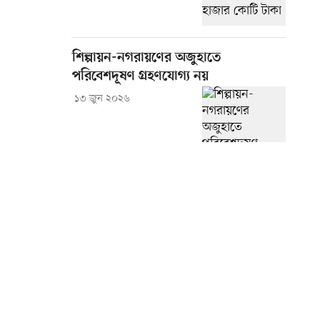
শিল্পায়ন-নগরায়ণের অজুহাতে
পরিবেশদূষণ গ্রহণযোগ্য নয়
১৩ জুন ২০২৬