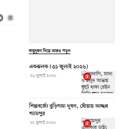
বায়ুদূষণ নিয়ে আরও পড়ুন
একঝলক (৩১ জুলাই ২০২৬)
৩১ জুলাই ২০২৬
শিল্পবর্জ্যে বুড়িগঙ্গা দূষণ, ধোঁয়ায় আচ্ছন্ন
শ্যামপুর
২২ জুলাই ২০২৬