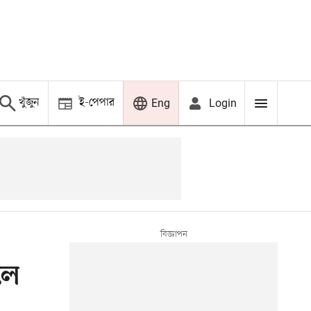
খুঁজুন
ই-পেপার
Login
Eng
লে