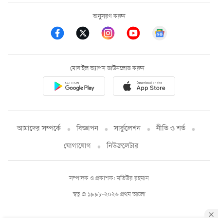
অনুসরণ করুন
মোবাইল অ্যাপস ডাউনলোড করুন
আমাদের সম্পর্কে
বিজ্ঞাপন
সার্কুলেশন
নীতি ও শর্ত
যোগাযোগ
নিউজলেটার
সম্পাদক ও প্রকাশক: মতিউর রহমান
স্বত্ব © ১৯৯৮-২০২৬ প্রথম আলো