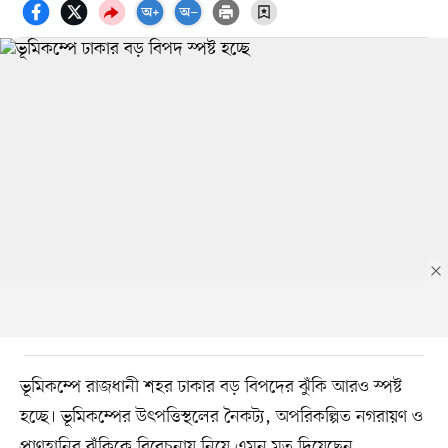
ভূমিকম্পে রাজধানী শহর ঢাকার বড় বিপদের ঝুঁকি আরও স্পষ্ট
হচ্ছে। ভূমিকম্পের উৎপত্তিস্থলের নৈকট্য, অপরিকল্পিত নগরায়ণ ও
প্রাণহানির ঝুঁকিকে বিবেচনায় নিয়ে এমন মত দিয়েছেন