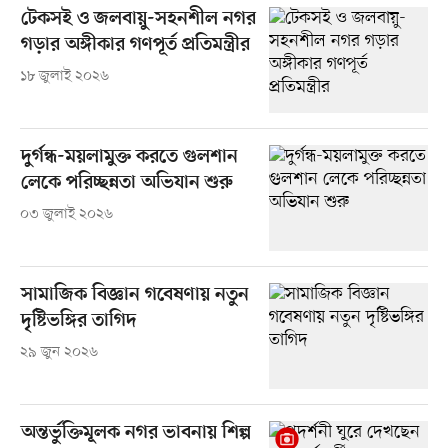
টেকসই ও জলবায়ু-সহনশীল নগর
গড়ার অঙ্গীকার গণপূর্ত প্রতিমন্ত্রীর
১৮ জুলাই ২০২৬
দুর্গন্ধ-ময়লামুক্ত করতে গুলশান
লেকে পরিচ্ছন্নতা অভিযান শুরু
০৩ জুলাই ২০২৬
সামাজিক বিজ্ঞান গবেষণায় নতুন
দৃষ্টিভঙ্গির তাগিদ
২৯ জুন ২০২৬
অন্তর্ভুক্তিমূলক নগর ভাবনায় শিল্প