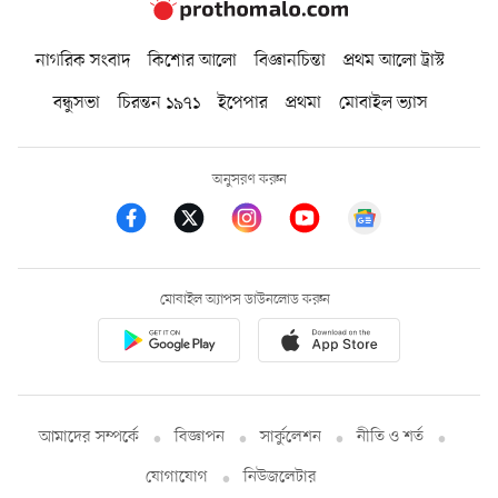
নাগরিক সংবাদ
কিশোর আলো
বিজ্ঞানচিন্তা
প্রথম আলো ট্রাস্ট
বন্ধুসভা
চিরন্তন ১৯৭১
ইপেপার
প্রথমা
মোবাইল ভ্যাস
অনুসরণ করুন
মোবাইল অ্যাপস ডাউনলোড করুন
আমাদের সম্পর্কে
বিজ্ঞাপন
সার্কুলেশন
নীতি ও শর্ত
যোগাযোগ
নিউজলেটার