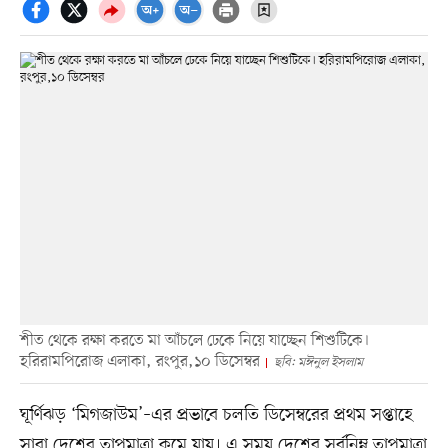
শীত থেকে রক্ষা করতে মা আঁচলে ঢেকে নিয়ে যাচ্ছেন শিশুটিকে।
হরিরামপিরোজ এলাকা, রংপুর,১০ ডিসেম্বর
ছবি: মঈনুল ইসলাম
ঘূর্ণিঝড় ‘মিগজাউম’–এর প্রভাবে চলতি ডিসেম্বরের প্রথম সপ্তাহে
সারা দেশের তাপমাত্রা কমে যায়। এ সময় দেশের সর্বনিম্ন তাপমাত্রা