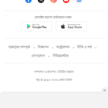
মোবাইল অ্যাপস ডাউনলোড করুন
আমাদের সম্পর্কে
বিজ্ঞাপন
সার্কুলেশন
নীতি ও শর্ত
যোগাযোগ
নিউজলেটার
সম্পাদক ও প্রকাশক: মতিউর রহমান
স্বত্ব © ১৯৯৮-২০২৬ প্রথম আলো
By using this site, you agree to our
Privacy Policy
.
OK