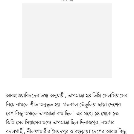
আবহাওয়াবিদদের তথ্য অনুযায়ী, তাপমাত্রা ২৪ ডিগ্রি সেলসিয়াসের
নিচে নামলে শীত অনুভূত হয়। গতকাল তেঁতুলিয়া ছাড়া দেশের
বেশ কিছু অঞ্চলে তাপমাত্রা কম ছিল। এর মধ্যে ১৪ থেকে ১৩
ডিগ্রি সেলসিয়াসের মধ্যে তাপমাত্রা ছিল দিনাজপুর, নওগাঁর
বদলগাছী, নীলফামারীর সৈয়দপুর ও বগুড়ায়। দেশের আরও কিছু