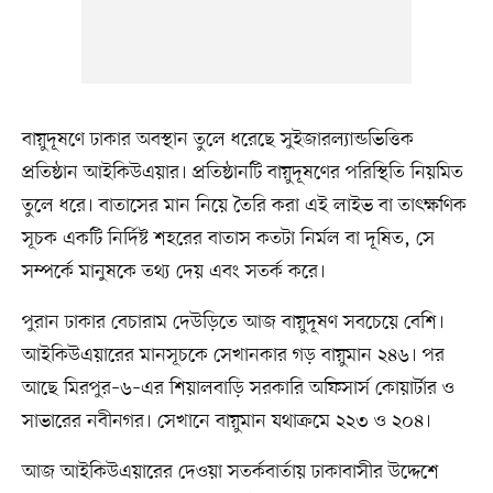
বায়ুদূষণে ঢাকার অবস্থান তুলে ধরেছে সুইজারল্যান্ডভিত্তিক
প্রতিষ্ঠান আইকিউএয়ার। প্রতিষ্ঠানটি বায়ুদূষণের পরিস্থিতি নিয়মিত
তুলে ধরে। বাতাসের মান নিয়ে তৈরি করা এই লাইভ বা তাৎক্ষণিক
সূচক একটি নির্দিষ্ট শহরের বাতাস কতটা নির্মল বা দূষিত, সে
সম্পর্কে মানুষকে তথ্য দেয় এবং সতর্ক করে।
পুরান ঢাকার বেচারাম দেউড়িতে আজ বায়ুদূষণ সবচেয়ে বেশি।
আইকিউএয়ারের মানসূচকে সেখানকার গড় বায়ুমান ২৪৬। পর
আছে মিরপুর–৬–এর শিয়ালবাড়ি সরকারি অফিসার্স কোয়ার্টার ও
সাভারের নবীনগর। সেখানে বায়ুমান যথাক্রমে ২২৩ ও ২০৪।
আজ আইকিউএয়ারের দেওয়া সতর্কবার্তায় ঢাকাবাসীর উদ্দেশে