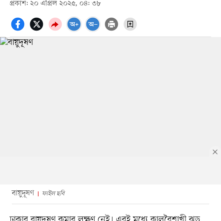
প্রকাশ: ২০ এপ্রিল ২০২৫, ০৪: ৩৮
বায়ুদূষণ
ফাইল ছবি
ঢাকার বায়ুদূষণ কমার লক্ষণ নেই। এরই মধ্যে কালবৈশাখী ঝড়