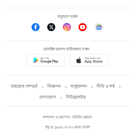
অনুসরণ করুন
মোবাইল অ্যাপস ডাউনলোড করুন
আমাদের সম্পর্কে
বিজ্ঞাপন
সার্কুলেশন
নীতি ও শর্ত
যোগাযোগ
নিউজলেটার
সম্পাদক ও প্রকাশক: মতিউর রহমান
স্বত্ব © ১৯৯৮-২০২৬ প্রথম আলো