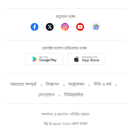
অনুসরণ করুন
মোবাইল অ্যাপস ডাউনলোড করুন
আমাদের সম্পর্কে
বিজ্ঞাপন
সার্কুলেশন
নীতি ও শর্ত
যোগাযোগ
নিউজলেটার
সম্পাদক ও প্রকাশক: মতিউর রহমান
স্বত্ব © ১৯৯৮-২০২৬ প্রথম আলো