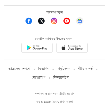
অনুসরণ করুন
মোবাইল অ্যাপস ডাউনলোড করুন
আমাদের সম্পর্কে
বিজ্ঞাপন
সার্কুলেশন
নীতি ও শর্ত
যোগাযোগ
নিউজলেটার
সম্পাদক ও প্রকাশক: মতিউর রহমান
স্বত্ব © ১৯৯৮-২০২৬ প্রথম আলো