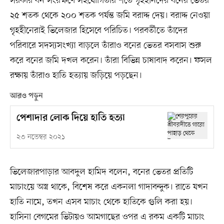
সরকার বন সংরক্ষণে সহযোগিতার শর্তে গৃহহীনদের বনের ভেতর
২৫ শতক থেকে ২০০ শতক পর্যন্ত জমি বরাদ্দ দেয়। বরাদ্দ নেওয়া
গৃহহীনেরাই ভিলেজার হিসেবে পরিচিত। পরবর্তীতে তাঁদের
পরিবারে সদস্যসংখ্যা বাড়লে তাঁরাও বনের ভেতর বসবাস শুরু
করে বনের জমি দখল করেন। তাঁরা বিভিন্ন চাষাবাদ করেন। ফসল
রক্ষায় তাঁরাও হাতি হত্যায় জড়িয়ে পড়ছেন।
আরও পড়ুন
পেশাদার লোক দিয়ে হাতি হত্যা
২৩ নভেম্বর ২০২১
ভিলেজারপাড়ার আবদুল হামিদ বলেন, বনের ভেতর প্রতিটি
মাচাংয়ে অস্ত্র থাকে, বিশেষ করে একনলা গাদাবন্দুক। রাতে যখন
হাতি নামে, তখন এসব মাচাং থেকে হাতিকে গুলি করা হয়।
হাসিনা বেগমের ভিটায়ও আমগাছের ওপর এ রকম একটি মাচাং