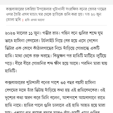
কক্সবাজারের চকরিয়া উপজেলার খুটাখালী সংরক্ষিত বনের ভেতর গাছের
ওপর তৈরি এসব মাচাং ঘর থেকে হাতিকে গুলি করা হয়। গত ২০ জুন
তোলা ছবি
ছবি: প্রথম আলো
২০২৩ সালের ১১ জুন। গভীর রাত। গহিন বনে গুলির শব্দে ঘুম
ভাঙে হাসিনা বেগমের। টর্চলাইট নিয়ে বের হয়ে এসে দেখেন
ভিটার এক কোণে কাঁঠালগাছের নিচে দাঁড়িয়ে গোঙাচ্ছে একটি
হাতি। মাথা থেকে রক্ত ঝরছে। কিছুক্ষণ পর হাতিটি মাটিতে লুটিয়ে
পড়ে। ধীরে ধীরে গোঙানির শব্দ ক্ষীণ হয়ে আসে। পরদিন মারা যায়
হাতিটি।
কক্সবাজারের খুটাখালী বনের পাশে ৩৫ বছর বয়সী হাসিনা
বেগমের সঙ্গে তাঁর ভিটায় দাঁড়িয়ে কথা হয় এই প্রতিবেদকের। ওই
দৃশ্যের কথা স্মরণ করে তিনি বলেন, আশপাশে আমবাগানে রাতে
হাতি নামে। হাতির পালে গুলি চালালে এই হাতি আহত হয়ে মারা
যায়। এখানে গত কয়েক বছরে আরও পাঁচ–ছয়টি এমন গুলির