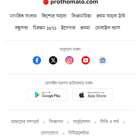
নাগরিক সংবাদ
কিশোর আলো
বিজ্ঞানচিন্তা
প্রথম আলো ট্রাস্ট
বন্ধুসভা
চিরন্তন ১৯৭১
ইপেপার
প্রথমা
মোবাইল ভ্যাস
অনুসরণ করুন
মোবাইল অ্যাপস ডাউনলোড করুন
আমাদের সম্পর্কে
বিজ্ঞাপন
সার্কুলেশন
নীতি ও শর্ত
যোগাযোগ
নিউজলেটার