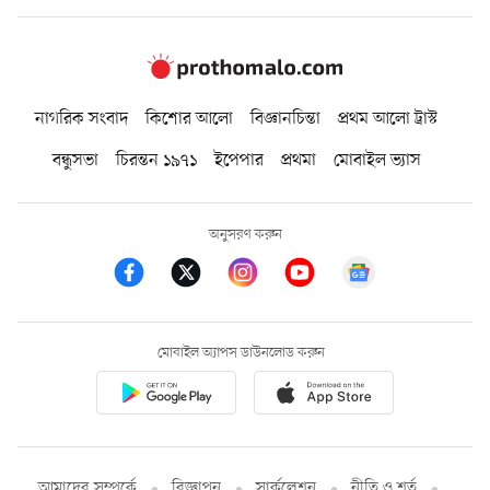
নাগরিক সংবাদ
কিশোর আলো
বিজ্ঞানচিন্তা
প্রথম আলো ট্রাস্ট
বন্ধুসভা
চিরন্তন ১৯৭১
ইপেপার
প্রথমা
মোবাইল ভ্যাস
অনুসরণ করুন
মোবাইল অ্যাপস ডাউনলোড করুন
আমাদের সম্পর্কে
বিজ্ঞাপন
সার্কুলেশন
নীতি ও শর্ত