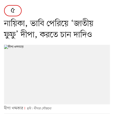
৫
নায়িকা, ভাবি পেরিয়ে ‘জাতীয়
ফুফু’ দীপা, করতে চান দাদিও
দীপা খন্দকার
ছবি : দীপার সৌজন্যে