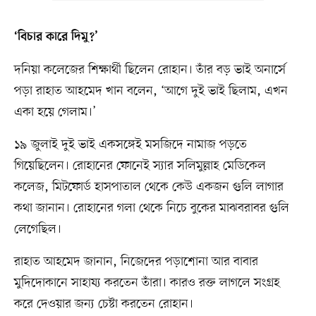
‘বিচার কারে দিমু?’
দনিয়া কলেজের শিক্ষার্থী ছিলেন রোহান। তাঁর বড় ভাই অনার্সে
পড়া রাহাত আহমেদ খান বলেন, ‘আগে দুই ভাই ছিলাম, এখন
একা হয়ে গেলাম।’
১৯ জুলাই দুই ভাই একসঙ্গেই মসজিদে নামাজ পড়তে
গিয়েছিলেন। রোহানের ফোনেই স্যার সলিমুল্লাহ মেডিকেল
কলেজ, মিটফোর্ড হাসপাতাল থেকে কেউ একজন গুলি লাগার
কথা জানান। রোহানের গলা থেকে নিচে বুকের মাঝবরাবর গুলি
লেগেছিল।
রাহাত আহমেদ জানান, নিজেদের পড়াশোনা আর বাবার
মুদিদোকানে সাহায্য করতেন তাঁরা। কারও রক্ত লাগলে সংগ্রহ
করে দেওয়ার জন্য চেষ্টা করতেন রোহান।