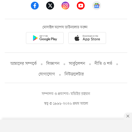
মোবাইল অ্যাপস ডাউনলোড করুন
আমাদের সম্পর্কে
বিজ্ঞাপন
সার্কুলেশন
নীতি ও শর্ত
যোগাযোগ
নিউজলেটার
সম্পাদক ও প্রকাশক: মতিউর রহমান
স্বত্ব © ১৯৯৮-২০২৬ প্রথম আলো