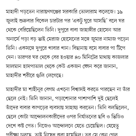
মাহাদী পড়তেন নারায়ণগঞ্জের সরকারি তোলারাম কলেজে। ১৯
জুলাই শুক্রবার বিকেল চারটার পর ‘একটু ঘুরে আসছি’ বলে ঘর
থেকে বেরিয়েছিলেন তিনি। দুপুরে বাবা জাহাঙ্গীর হোসেন আর
অনার্সে পড়া বড় ভাই মেরাজ হোসেনের সঙ্গে জুমার নামাজ পড়েন
তিনি। একসঙ্গে দুপুরে খাবার খান। বিছানায় বসে বাবার পা টিপে
দেন। তারপর ঘর থেকে বের হওয়ার ৪০ মিনিটের মাথায় কাজলার
সালমান হাসপাতাল থেকে কেউ একজন ফোন করে জানান,
মাহাদীর শরীরে গুলি লেগেছে।
মাহাদীর মা শাহীনূর বেগম এখনো বিশ্বাসই করতে পারছেন না তাঁর
ছেলে নেই। তিনি জানান, পড়াশোনার পাশাপাশি দুই ছেলেই
তাঁদের বাবার কাপড়ের ব্যবসায় সাহায্য করতেন। তিনি বলছিলেন,
ছেলে কোটা আন্দোলনকারীদের ওপর নির্যাতনের ছবি ও ভিডিও
দেখে কষ্ট পেত। নিজেও আন্দোলনে যেতে চেয়েছিল। যেহেতু
পরীক্ষা চলছে, তাই নিষেধ করা হয়েছিল। তবু সে কেন গেল