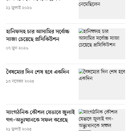
২১ জুলাই ২০২৬
হানিফসহ চার আসামির সর্বোচ্চ
সাজা চেয়েছে প্রসিকিউশন
০৭ জুন ২০২৬
বৈষম্যের দিন শেষ হবে একদিন
১৩ নভেম্বর ২০২৫
সাংগঠনিক কৌশল যেভাবে জুলাই
গণ–অভ্যুত্থানকে সফল করেছে
২১ জুলাই ২০২৫