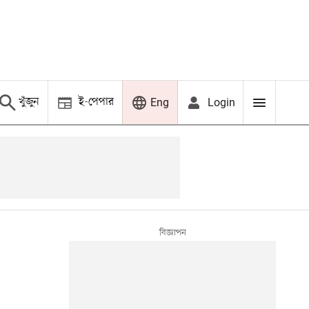
খুঁজুন
ই-পেপার
Login
Eng