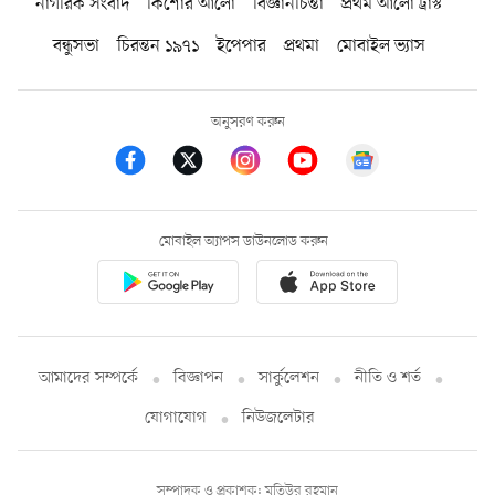
নাগরিক সংবাদ
কিশোর আলো
বিজ্ঞানচিন্তা
প্রথম আলো ট্রাস্ট
বন্ধুসভা
চিরন্তন ১৯৭১
ইপেপার
প্রথমা
মোবাইল ভ্যাস
অনুসরণ করুন
মোবাইল অ্যাপস ডাউনলোড করুন
আমাদের সম্পর্কে
বিজ্ঞাপন
সার্কুলেশন
নীতি ও শর্ত
যোগাযোগ
নিউজলেটার
সম্পাদক ও প্রকাশক: মতিউর রহমান