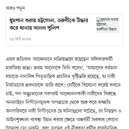
আরও পড়ুন
ধূমপান করায় হট্টগোল, তরুণীকে উদ্ধার
করে থানায় আনল পুলিশ
০১ মার্চ ২০২৫
এসব প্রতিবাদ-আন্দোলনে সক্রিয়ভাবে রয়েছেন অধিকারকর্মী
মারজিয়া প্রভা। প্রথম আলোকে তিনি বলেন, ‘আমাদের বর্তমান
সমাজে নানাবিধ পিতৃতান্ত্রিক প্রচলিত দৃষ্টিভঙ্গি রয়েছে, যা নারী
নির্যাতনের প্রবণতাকে জারি রাখে। সেটিকে বিবেচনা করেই বলতে
চাই, গণ-অভ্যুত্থানের পরপরই আন্দোলনকারী নারীদের বিরুদ্ধে
অনলাইনে নিপীড়নমূলক অপপ্রচার থেকে শুরু করে সম্প্রতি
জনপরিসরে নারী নিপীড়নের যে ঘটনাগুলো ঘটেছে, তা নিয়ন্ত্রণ ও
আইনশৃঙ্খলা ব্যবস্থা উন্নত করার ক্ষেত্রে অন্তর্বর্তী সরকার কোনো
উদ্যোগ তো নেয়নি, বরং তাদের এই নীরবতা ধর্মীয় রাজনৈতিক