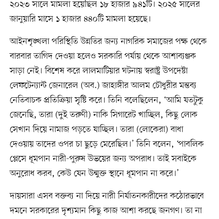
২০২৩ সালে মামলা হয়েছিল ১৮ হাজার ৯৪১টি। ২০২৫ সালের
জানুয়ারি মাসে ১ হাজার ৪৪০টি মামলা হয়েছে।
আইনশৃঙ্খলা পরিস্থিতি উন্নতির জন্য নাগরিক সমাজের পক্ষ থেকে
বারবার তাগিদ দেওয়া হলেও সরকারি পর্যায় থেকে আশাব্যঞ্জক
সাড়া নেই। বিশেষ করে লালমাটিয়ার ঘটনায় স্বরাষ্ট্র উপদেষ্টা
লেফটেন্যান্ট জেনারেল (অব.) জাহাঙ্গীর আলম চৌধুরীর মন্তব্য
নেতিবাচক প্রতিক্রিয়া সৃষ্টি করে। তিনি বলেছিলেন, ‘আমি যতটুকু
জেনেছি, তারা (দুই তরুণী) নাকি সিগারেট খাচ্ছিল, কিছু লোক
সেখান দিয়ে নামাজ পড়তে যাচ্ছিল। তারা (লোকেরা) বাধা
দেওয়ায় তাদের ওপর চা ছুড়ে মেরেছিল।’ তিনি বলেন, ‘পাবলিক
প্লেসে ধূমপান নারী-পুরুষ উভয়ের জন্য অপরাধ। তাই সবাইকে
অনুরোধ করব, কেউ যেন উন্মুক্ত স্থানে ধূমপান না করে।’
দায়সারা এসব বক্তব্য না দিয়ে নারী নির্যাতনকারীদের কঠোরভাবে
দমনে সরকারের দৃশ্যমান কিছু কাজ আশা করছে জনগণ। তা না