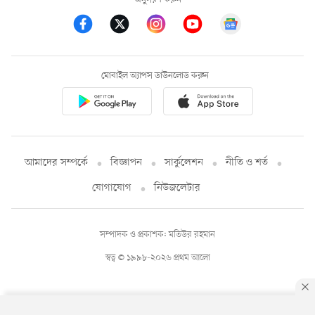
মোবাইল অ্যাপস ডাউনলোড করুন
আমাদের সম্পর্কে
বিজ্ঞাপন
সার্কুলেশন
নীতি ও শর্ত
যোগাযোগ
নিউজলেটার
সম্পাদক ও প্রকাশক: মতিউর রহমান
স্বত্ব © ১৯৯৮-২০২৬ প্রথম আলো