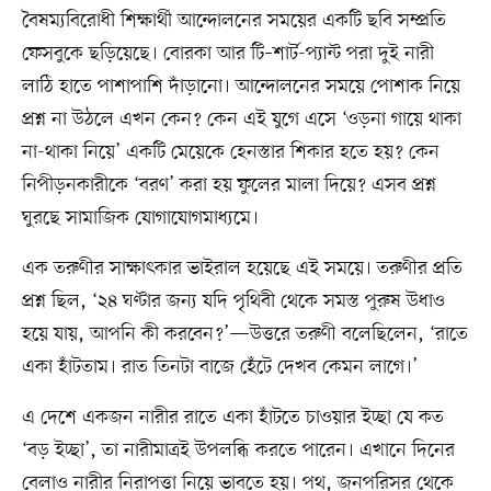
বৈষম্যবিরোধী শিক্ষার্থী আন্দোলনের সময়ের একটি ছবি সম্প্রতি
ফেসবুকে ছড়িয়েছে। বোরকা আর টি–শার্ট-প্যান্ট পরা দুই নারী
লাঠি হাতে পাশাপাশি দাঁড়ানো। আন্দোলনের সময়ে পোশাক নিয়ে
প্রশ্ন না উঠলে এখন কেন? কেন এই যুগে এসে ‘ওড়না গায়ে থাকা
না-থাকা নিয়ে’ একটি মেয়েকে হেনস্তার শিকার হতে হয়? কেন
নিপীড়নকারীকে ‘বরণ’ করা হয় ফুলের মালা দিয়ে? এসব প্রশ্ন
ঘুরছে সামাজিক যোগাযোগমাধ্যমে।
এক তরুণীর সাক্ষাৎকার ভাইরাল হয়েছে এই সময়ে। তরুণীর প্রতি
প্রশ্ন ছিল, ‘২৪ ঘণ্টার জন্য যদি পৃথিবী থেকে সমস্ত পুরুষ উধাও
হয়ে যায়, আপনি কী করবেন?’—উত্তরে তরুণী বলেছিলেন, ‘রাতে
একা হাঁটতাম। রাত তিনটা বাজে হেঁটে দেখব কেমন লাগে।’
এ দেশে একজন নারীর রাতে একা হাঁটতে চাওয়ার ইচ্ছা যে কত
‘বড় ইচ্ছা’, তা নারীমাত্রই উপলব্ধি করতে পারেন। এখানে দিনের
বেলাও নারীর নিরাপত্তা নিয়ে ভাবতে হয়। পথ, জনপরিসর থেকে