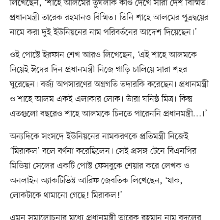
লিখেছেন, ‘শাহে আলমের তুঘলকি কাণ্ড দেখে সারা দেশ বিস্মিত।
প্রধানমন্ত্রী তারেক রহমানও বিস্মিত। তিনি শাহে আলমের পুত্রদ্বয়ের
নামে করা দুই ইউনিয়নের নাম পরিবর্তনের আদেশ দিয়েছেন।’
ওই পোস্টে ইরফান শেখ আরও লিখেছেন, ‘এই শাহে আলমকে
নিয়েই ঈদের দিন প্রধানমন্ত্রী নিজে গাড়ি চালিয়ে সারা শহর
ঘুরেছেন। বর্জ্য অপসারণের অগ্রগতি তদারকি করেছেন। প্রধানমন্ত্রী
ও শাহে আলম একই এলাকার লোক। তাঁরা ঘনিষ্ঠ মিত্র। কিন্তু
এতগুলো বছরেও শাহে আলমকে চিনতে পারেননি প্রধানমন্ত্রী…।’
অন্যদিকে সংসদে ইউনিয়নের নামকরণকে প্রতিমন্ত্রী নিজেই
‘মিরাকল’ বলে বর্ণনা করেছিলেন। সেই প্রসঙ্গ টেনে বিএনপির
মিডিয়া সেলের একটি পোস্ট ফেসবুকে শেয়ার করে লেখক ও
অনলাইন অ্যাকটিভিস্ট আরিফ জেবতিক লিখেছেন, ‘যাক,
লোকটাকে থামানো গেছে! মিরাকল!’
এমন সমালোচনার মধ্যে প্রধানমন্ত্রী তারেক রহমান নাম বদলের