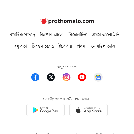
নাগরিক সংবাদ
কিশোর আলো
বিজ্ঞানচিন্তা
প্রথম আলো ট্রাস্ট
বন্ধুসভা
চিরন্তন ১৯৭১
ইপেপার
প্রথমা
মোবাইল ভ্যাস
অনুসরণ করুন
মোবাইল অ্যাপস ডাউনলোড করুন