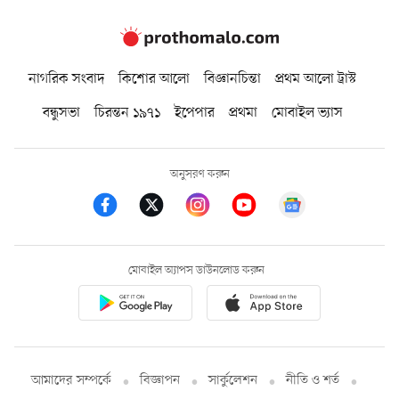
নাগরিক সংবাদ
কিশোর আলো
বিজ্ঞানচিন্তা
প্রথম আলো ট্রাস্ট
বন্ধুসভা
চিরন্তন ১৯৭১
ইপেপার
প্রথমা
মোবাইল ভ্যাস
অনুসরণ করুন
মোবাইল অ্যাপস ডাউনলোড করুন
আমাদের সম্পর্কে
বিজ্ঞাপন
সার্কুলেশন
নীতি ও শর্ত