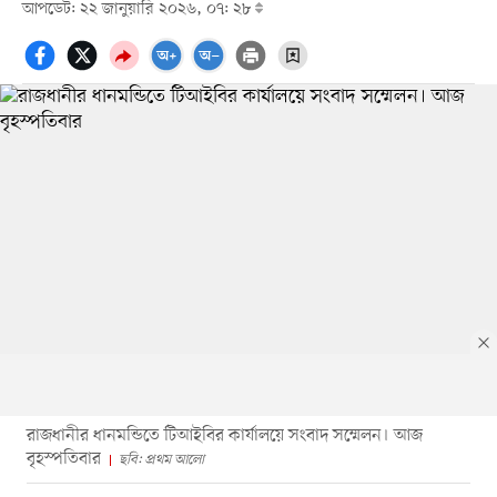
আপডেট: ২২ জানুয়ারি ২০২৬, ০৭: ২৮
রাজধানীর ধানমন্ডিতে টিআইবির কার্যালয়ে সংবাদ সম্মেলন। আজ
বৃহস্পতিবার
ছবি: প্রথম আলো