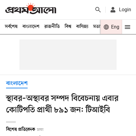
Login
সর্বশেষ
বাংলাদেশ
রাজনীতি
বিশ্ব
বাণিজ্য
মতামত
খেলা
Eng
বিনো
বাংলাদেশ
স্থাবর–অস্থাবর সম্পদ বিবেচনায় এবার
কোটিপতি প্রার্থী ৮৯১ জন: টিআইবি
বিশেষ প্রতিবেদক
ঢাকা