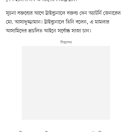
সূচনা বক্তব্যের আগে ট্রাইব্যুনালে বক্তব্য দেন অ্যাটর্নি জেনারেল
মো. আসাদুজ্জামান। ট্রাইব্যুনালে তিনি বলেন, এ মামলার
আসামিদের প্রচলিত আইনে সর্বোচ্চ সাজা চান।