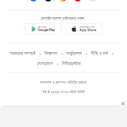
মোবাইল অ্যাপস ডাউনলোড করুন
আমাদের সম্পর্কে
বিজ্ঞাপন
সার্কুলেশন
নীতি ও শর্ত
যোগাযোগ
নিউজলেটার
সম্পাদক ও প্রকাশক: মতিউর রহমান
স্বত্ব © ১৯৯৮-২০২৬ প্রথম আলো
By using this site, you agree to our
Privacy Policy
.
OK