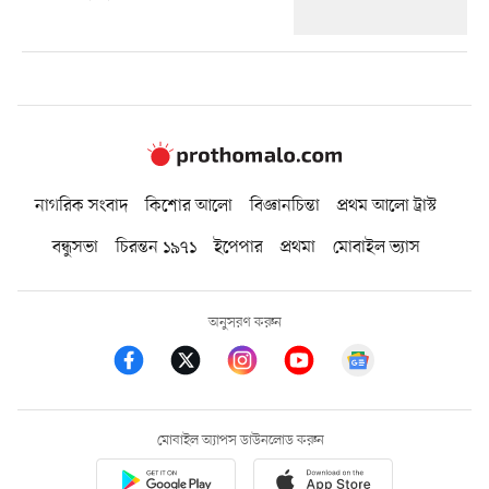
নাগরিক সংবাদ
কিশোর আলো
বিজ্ঞানচিন্তা
প্রথম আলো ট্রাস্ট
বন্ধুসভা
চিরন্তন ১৯৭১
ইপেপার
প্রথমা
মোবাইল ভ্যাস
অনুসরণ করুন
মোবাইল অ্যাপস ডাউনলোড করুন