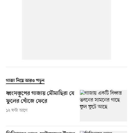
গাজা নিয়ে আরও পড়ুন
ধ্বংসস্তূপের গাজায় মৌমাছিরা যে
ফুলের খোঁজে ফেরে
১২ ঘণ্টা আগে