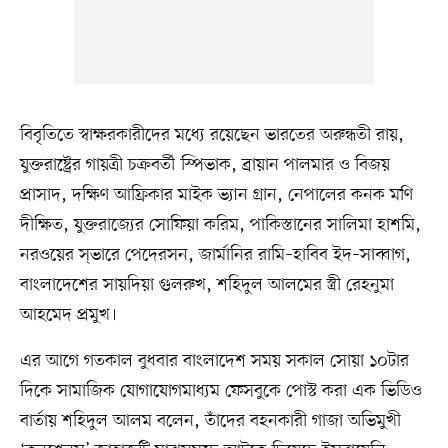
বিবৃতিতে স্বাক্ষরকারীদের মধ্যে রয়েছেন ভারতের অরুন্ধতী রায়,
যুক্তরাষ্ট্রের গায়ত্রী চক্রবর্তী স্পিভাক, ব্রায়ান পালমার ও বিজয়
প্রাসাদ, দক্ষিণ আফ্রিকার মাইক ভ্যান গ্রান, নেপালের কনক মণি
দীক্ষিত, যুক্তরাজ্যের সোফিয়া করিম, পাকিস্তানের সালিমা হাশমি,
নরওয়ের স্ভারে পেদেরসন, জার্মানির রামি–হাবিব ইদ–সাব্বাগ,
বাংলাদেশের সায়দিয়া গুলরুখ, শহিদুল আলমের স্ত্রী রেহনুমা
আহমেদ প্রমুখ।
এর আগে গতকাল বুধবার বাংলাদেশ সময় সকাল সোয়া ১০টার
দিকে সামাজিক যোগাযোগমাধ্যম ফেসবুকে পোস্ট করা এক ভিডিও
বার্তায় শহিদুল আলম বলেন, তাঁদের বহনকারী গাজা অভিমুখী