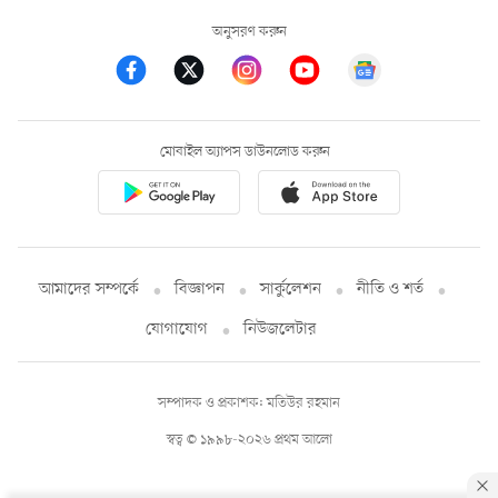
অনুসরণ করুন
মোবাইল অ্যাপস ডাউনলোড করুন
আমাদের সম্পর্কে
বিজ্ঞাপন
সার্কুলেশন
নীতি ও শর্ত
যোগাযোগ
নিউজলেটার
সম্পাদক ও প্রকাশক: মতিউর রহমান
স্বত্ব © ১৯৯৮-২০২৬ প্রথম আলো