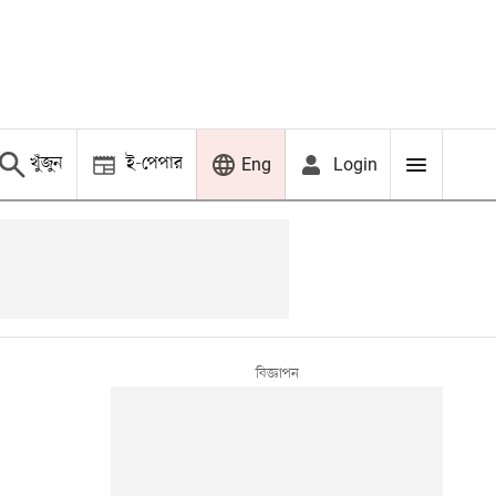
খুঁজুন
ই-পেপার
Login
Eng