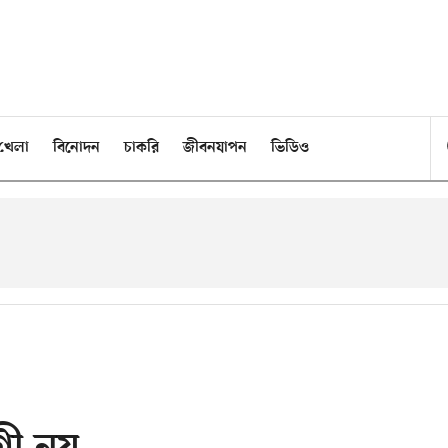
খেলা
বিনোদন
চাকরি
জীবনযাপন
ভিডিও