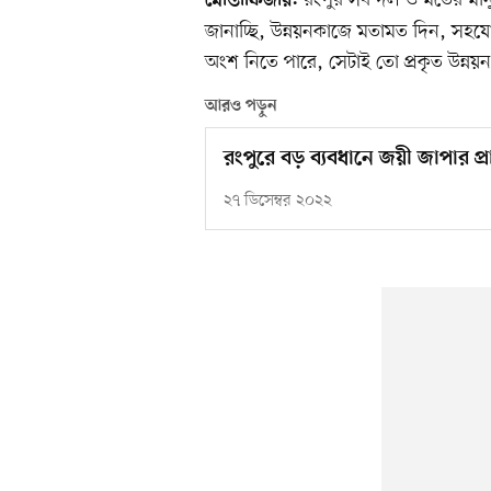
রংপুর সব দল ও মতের মানু
মোস্তাফিজার:
জানাচ্ছি, উন্নয়নকাজে মতামত দিন, সহযো
অংশ নিতে পারে, সেটাই তো প্রকৃত উন্নয়ন
আরও পড়ুন
রংপুরে বড় ব্যবধানে জয়ী জাপার প্রার
২৭ ডিসেম্বর ২০২২