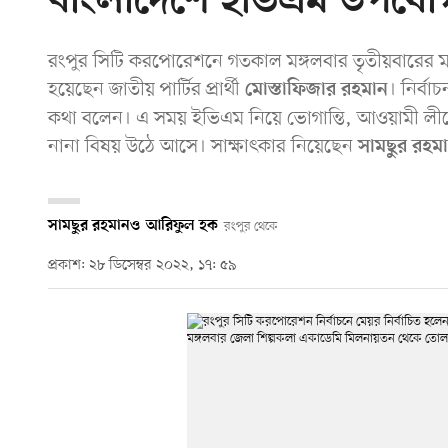
বাংলাদেশে ইভিএম উপযো
রংপুর সিটি করপোরেশনে গতকাল মঙ্গলবার তৃতীয়বারের মতো ন
হয়েছেন জাতীয় পার্টির প্রার্থী
। নির্ব
মোস্তাফিজার রহমান
কথা বলেন। এ সময় ইভিএম নিয়ে ভোগান্তি, আওয়ামী লী
নানা বিষয় উঠে আসে। সাক্ষাৎকার নিয়েছেন
সামছুর রহম
সামছুর রহমান
ও
আরিফুল হক
রংপুর থেকে
প্রকাশ: ২৮ ডিসেম্বর ২০২২, ১৭: ৫৯