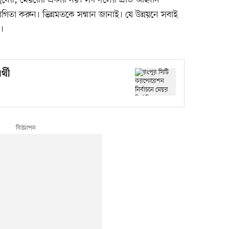
ষের, মেয়রের একার নয়। সব দলের প্রতি আহ্বান
গিতা করুন। ভিন্নমতকে সম্মান জানাই। যে উন্নয়নে সবাই
।
্থী