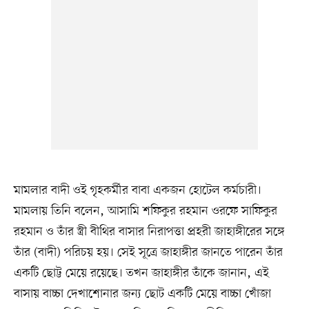
মামলার বাদী ওই গৃহকর্মীর বাবা একজন হোটেল কর্মচারী।
মামলায় তিনি বলেন, আসামি শফিকুর রহমান ওরফে সাফিকুর
রহমান ও তাঁর স্ত্রী বীথির বাসার নিরাপত্তা প্রহরী জাহাঙ্গীরের সঙ্গে
তাঁর (বাদী) পরিচয় হয়। সেই সূত্রে জাহাঙ্গীর জানতে পারেন তাঁর
একটি ছোট্ট মেয়ে রয়েছে। তখন জাহাঙ্গীর তাঁকে জানান, এই
বাসায় বাচ্চা দেখাশোনার জন্য ছোট একটি মেয়ে বাচ্চা খোঁজা