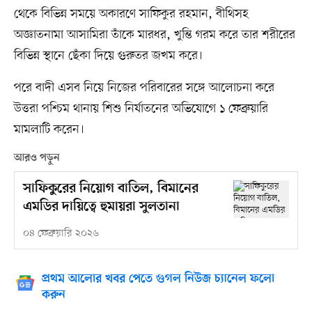
থেকে বিভিন্ন সময়ে অকারণে সাফিকুর রহমান, বীথিসহ
অজ্ঞাতনামা আসামিরা তাঁকে মারধর, খুন্তি গরম করে তার শরীরের
বিভিন্ন স্থানে ছেঁকা দিয়ে গুরুতর জখম করে।
পরে বাদী এসব নিয়ে নিজের পরিবারের সঙ্গে আলোচনা করে
উত্তরা পশ্চিম থানায় শিশু নির্যাতনের অভিযোগে ১ ফেব্রুয়ারি
মামলাটি করেন।
আরও পড়ুন
সাফিকুরের নিয়োগ বাতিল, বিমানের
এমডির দায়িত্বে হুমায়রা সুলতানা
০৪ ফেব্রুয়ারি ২০২৬
প্রথম আলোর খবর পেতে গুগল নিউজ চ্যানেল ফলো
করুন