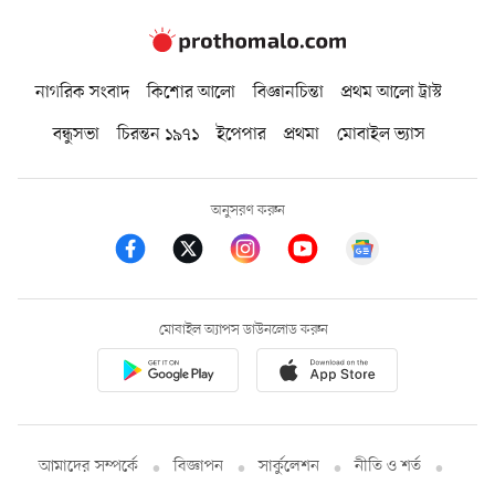
নাগরিক সংবাদ
কিশোর আলো
বিজ্ঞানচিন্তা
প্রথম আলো ট্রাস্ট
বন্ধুসভা
চিরন্তন ১৯৭১
ইপেপার
প্রথমা
মোবাইল ভ্যাস
অনুসরণ করুন
মোবাইল অ্যাপস ডাউনলোড করুন
আমাদের সম্পর্কে
বিজ্ঞাপন
সার্কুলেশন
নীতি ও শর্ত