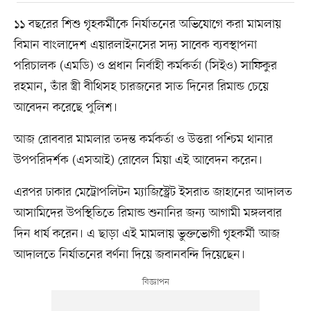
১১ বছরের শিশু গৃহকর্মীকে নির্যাতনের অভিযোগে করা মামলায়
বিমান বাংলাদেশ এয়ারলাইনসের সদ্য সাবেক ব্যবস্থাপনা
পরিচালক (এমডি) ও প্রধান নির্বাহী কর্মকর্তা (সিইও) সাফিকুর
রহমান, তাঁর স্ত্রী বীথিসহ চারজনের সাত দিনের রিমান্ড চেয়ে
আবেদন করেছে পুলিশ।
আজ রোববার মামলার তদন্ত কর্মকর্তা ও উত্তরা পশ্চিম থানার
উপপরিদর্শক (এসআই) রোবেল মিয়া এই আবেদন করেন।
এরপর ঢাকার মেট্রোপলিটন ম্যাজিস্ট্রেট ইসরাত জাহানের আদালত
আসামিদের উপস্থিতিতে রিমান্ড শুনানির জন্য আগামী মঙ্গলবার
দিন ধার্য করেন। এ ছাড়া এই মামলায় ভুক্তভোগী গৃহকর্মী আজ
আদালতে নির্যাতনের বর্ণনা দিয়ে জবানবন্দি দিয়েছেন।