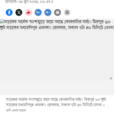
আপডেট: ০৮ জুন ২০২৫, ০৬: ৪৭
সড়কের অর্ধেক অংশজুড়ে জমে আছে কোরবানির বর্জ্য। মিরপুর ৬০ ফুট
সড়কের মধ্যমণিপুর এলাকা। রোববার, সকাল ৭টা ৪০ মিনিটে তোলা
ছবি: প্রথম আলো