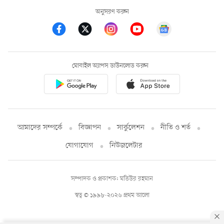
অনুসরণ করুন
মোবাইল অ্যাপস ডাউনলোড করুন
আমাদের সম্পর্কে
বিজ্ঞাপন
সার্কুলেশন
নীতি ও শর্ত
যোগাযোগ
নিউজলেটার
সম্পাদক ও প্রকাশক: মতিউর রহমান
স্বত্ব © ১৯৯৮-২০২৬ প্রথম আলো