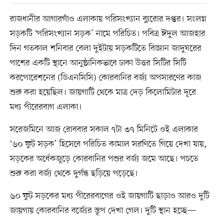
রাজধানীর আগারগাঁও এলাকায় পরিসংখ্যান ব্যুরোর দপ্তর। সংলগ্ন
সড়কটি ‘পরিসংখ্যান সড়ক’ নামে পরিচিত। পবিত্র ঈদুল আজহার
দিন গতকাল শনিবার বেলা দুইটায় সড়কটিতে বিজ্ঞান জাদুঘরের
পাশের একটি স্থানে আনুষ্ঠানিকভাবে ঢাকা উত্তর সিটির সিটি
করপোরেশনের (ডিএনসিসি) কোরবানির বর্জ্য অপসারণের কাজ
শুরু করা হয়েছিল। জায়গাটি থেকে মাত্র দেড় কিলোমিটার দূরে
মধ্য পীরেরবাগ এলাকা।
সরেজমিনে আজ রোববার সকাল ৭টা ৩৭ মিনিটে ওই এলাকার
‘৬০ ফুট সড়ক’ হিসেবে পরিচিত কামাল সরণিতে গিয়ে দেখা যায়,
সড়কের অর্ধেকজুড়ে কোরবানির পশুর বর্জ্য জমে আছে। পচতে
শুরু করা বর্জ্য থেকে দুর্গন্ধ ছড়িয়ে পড়েছে।
৬০ ফুট সড়কের মধ্য পীরেরবাগের ওই জায়গাটি ছাড়াও আরও দুটি
জায়গায় কোরবানির বর্জ্যের স্তূপ দেখা গেল। দুটি স্থান হচ্ছে—