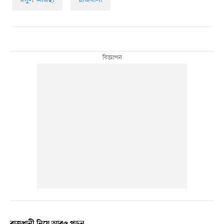
ঈদুল আজহা
রাজধানী