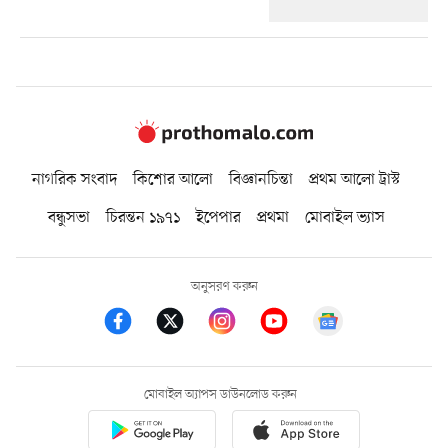
নাগরিক সংবাদ
কিশোর আলো
বিজ্ঞানচিন্তা
প্রথম আলো ট্রাস্ট
বন্ধুসভা
চিরন্তন ১৯৭১
ইপেপার
প্রথমা
মোবাইল ভ্যাস
অনুসরণ করুন
মোবাইল অ্যাপস ডাউনলোড করুন