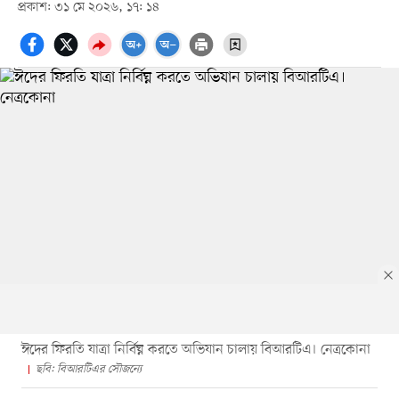
প্রকাশ: ৩১ মে ২০২৬, ১৭: ১৪
ঈদের ফিরতি যাত্রা নির্বিঘ্ন করতে অভিযান চালায় বিআরটিএ। নেত্রকোনা
ছবি: বিআরটিএর সৌজন্যে