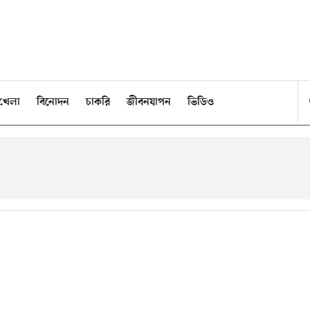
খেলা
বিনোদন
চাকরি
জীবনযাপন
ভিডিও