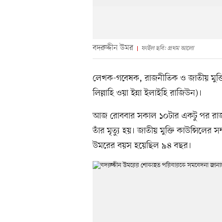
বদরুদ্দীন উমর
ফাইল ছবি: প্রথম আলো
লেখক-গবেষক, রাজনীতিক ও জাতীয় মুক্তি
লিল্লাহি ওয়া ইন্না ইলাইহি রাজিউন)।
আজ রোববার সকাল ১০টার একটু পর রাজধ
তাঁর মৃত্যু হয়। জাতীয় মুক্তি কাউন্সিলে
উমরের বয়স হয়েছিল ৯৪ বছর।