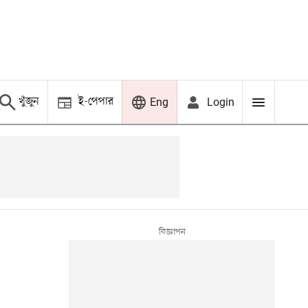
খুঁজুন
ই-পেপার
Login
Eng