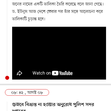
জনের নামের একটি তালিকা তৈরি করেছে বলে জানা গেছে।
ড. ইউনূস আজ দেশে ফেরার পর তাঁর সঙ্গে আলোচনা করে
তালিকাটি চূড়ান্ত হবে।
০৮: ৪২ , আগস্ট ০৮
গুজবে বিভ্রান্ত না হওয়ার অনুরোধ পুলিশ সদর