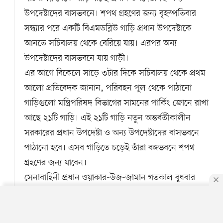
উপদেষ্টাদের বাসভবনে। শপথ গ্রহণের জন্য বৃহস্পতিবার
সন্ধ্যার পরে একটি বিএমডব্লিউ গাড়ি প্রধান উপদেষ্টাকে
আনতে সচিবালয় থেকে বেরিয়ে যায়। এরপর অন্য
উপদেষ্টাদের বাসভবনে যায় গাড়ী।
এর আগে বিকেলে সাড়ে ৩টার দিকে সচিবালয় থেকে প্রথম
আলো প্রতিবেদক জানান, পরিবহন পুল থেকে পাঠানো
গাড়িগুলো মন্ত্রিপরিষদ বিভাগের সামনের পার্কিং জোনে রাখা
আছে ২১টি গাড়ি। এই ২১টি গাড়ি নতুন অন্তর্বর্তীকালীন
সরকারের প্রধান উপদেষ্টা ও অন্য উপদেষ্টাদের বাসভবনে
পাঠানো হবে। এসব গাড়িতে চড়েই তাঁরা বঙ্গভবনে শপথ
গ্রহণের জন্য যাবেন।
সেনাবাহিনী প্রধান ওয়াকার-উজ-জামান গতকাল বুধবার
বলেছেন, এ সরকারের উপদেষ্টা হতে পারে ১৫ জনের মত।
বৃহস্পতিবার রাত সাড়ে ৮টার দিকে বঙ্গভবনে তাদের
By using this site, you agree to our
Privacy Policy
.
OK
শপথগ্রহণ হবে।