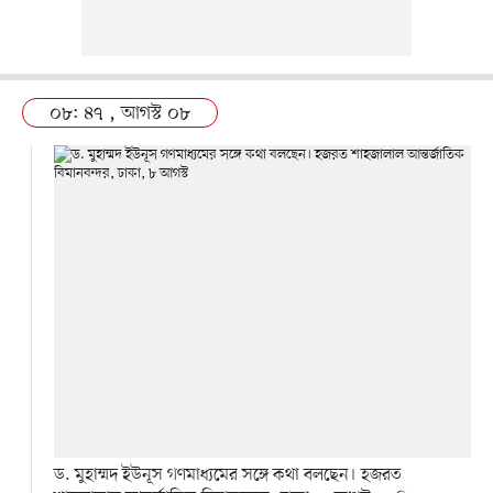
০৮: ৪৭ , আগস্ট ০৮
ড. মুহাম্মদ ইউনূস গণমাধ্যমের সঙ্গে কথা বলছেন। হজরত