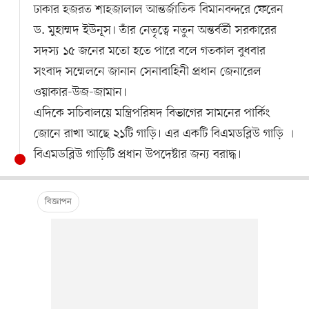
ঢাকার হজরত শাহজালাল আন্তর্জাতিক বিমানবন্দরে ফেরেন
ড. মুহাম্মদ ইউনূস। তাঁর নেতৃত্বে নতুন অন্তর্বর্তী সরকারের
সদস্য ১৫ জনের মতো হতে পারে বলে গতকাল বুধবার
সংবাদ সম্মেলনে জানান সেনাবাহিনী প্রধান জেনারেল
ওয়াকার-উজ-জামান।
এদিকে সচিবালয়ে মন্ত্রিপরিষদ বিভাগের সামনের পার্কিং
জোনে রাখা আছে ২১টি গাড়ি। এর একটি বিএমডব্লিউ গাড়ি ৷
বিএমডব্লিউ গাড়িটি প্রধান উপদেষ্টার জন্য বরাদ্ধ।