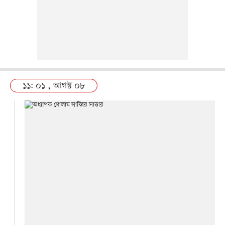
১১: ০১ , আগস্ট ০৮