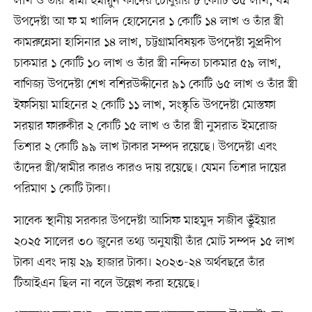
লাখ ও তাঁর স্বামী হুমায়ুন কাদের চৌধুরীর ৮ কোটি ৩৫ লাখ, ধর্ম
উপদেষ্টা আ ফ ম খালিদ হোসেনের ১ কোটি ১৪ লাখ ও তাঁর স্ত্রী
কামরুন্নেসা হাসিনার ১৪ লাখ, চট্টগ্রামবিষয়ক উপদেষ্টা সুপ্রদীপ
চাকমার ১ কোটি ১০ লাখ ও তাঁর স্ত্রী নন্দিতা চাকমার ৫৯ লাখ,
বাণিজ্য উপদেষ্টা শেখ বশিরউদ্দীনের ৯১ কোটি ৬৫ লাখ ও তাঁর স্ত্রী
ইফসিয়া মাহিনের ২ কোটি ১১ লাখ, সংস্কৃতি উপদেষ্টা মোস্তফা
সরয়ার ফারুকীর ২ কোটি ১৫ লাখ ও তাঁর স্ত্রী নুসরাত ইমরোজ
তিশার ২ কোটি ৯৯ লাখ টাকার সম্পদ রয়েছে। উপদেষ্টা এবং
তাঁদের স্ত্রী/স্বামীর কারও কারও দায় রয়েছে। যেমন তিশার দায়ের
পরিমাণ ১ কোটি টাকা।
সাবেক স্থানীয় সরকার উপদেষ্টা আসিফ মাহমুদ সজীব ভুঁইয়ার
২০২৫ সালের ৩০ জুনের তথ্য অনুযায়ী তাঁর মোট সম্পদ ১৫ লাখ
টাকা এবং দায় ২৯ হাজার টাকা। ২০২৩-২৪ অর্থবছরে তাঁর
টিআইএন ছিল না বলে উল্লেখ করা হয়েছে।