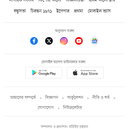
নাগরিক সংবাদ
কিশোর আলো
বিজ্ঞানচিন্তা
প্রথম আলো ট্রাস্ট
বন্ধুসভা
চিরন্তন ১৯৭১
ইপেপার
প্রথমা
মোবাইল ভ্যাস
অনুসরণ করুন
মোবাইল অ্যাপস ডাউনলোড করুন
আমাদের সম্পর্কে
বিজ্ঞাপন
সার্কুলেশন
নীতি ও শর্ত
যোগাযোগ
নিউজলেটার
সম্পাদক ও প্রকাশক: মতিউর রহমান