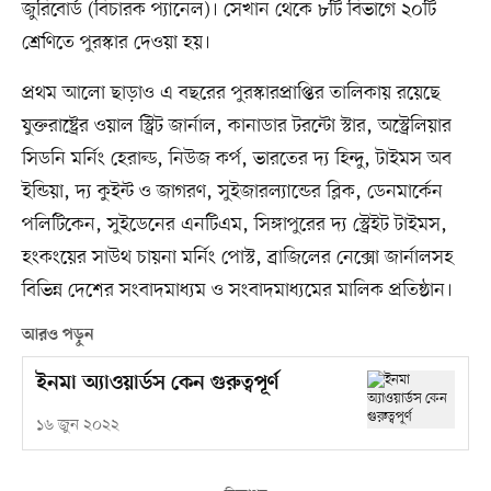
জুরিবোর্ড (বিচারক প্যানেল)। সেখান থেকে ৮টি বিভাগে ২০টি
শ্রেণিতে পুরস্কার দেওয়া হয়।
প্রথম আলো ছাড়াও এ বছরের পুরস্কারপ্রাপ্তির তালিকায় রয়েছে
যুক্তরাষ্ট্রের ওয়াল স্ট্রিট জার্নাল, কানাডার টরন্টো স্টার, অস্ট্রেলিয়ার
সিডনি মর্নিং হেরাল্ড, নিউজ কর্প, ভারতের দ্য হিন্দু, টাইমস অব
ইন্ডিয়া, দ্য কুইন্ট ও জাগরণ, সুইজারল্যান্ডের ব্লিক, ডেনমার্কেন
পলিটিকেন, সুইডেনের এনটিএম, সিঙ্গাপুরের দ্য স্ট্রেইট টাইমস,
হংকংয়ের সাউথ চায়না মর্নিং পোস্ট, ব্রাজিলের নেক্সো জার্নালসহ
বিভিন্ন দেশের সংবাদমাধ্যম ও সংবাদমাধ্যমের মালিক প্রতিষ্ঠান।
আরও পড়ুন
ইনমা অ্যাওয়ার্ডস কেন গুরুত্বপূর্ণ
১৬ জুন ২০২২