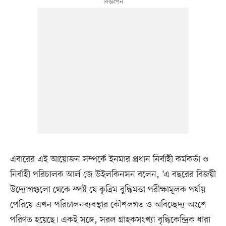
এবারের এই আয়োজন সম্পর্কে ইনমার প্রধান নির্বাহী কর্মকর্তা ও
নির্বাহী পরিচালক আর্ল জে উইলকিনসন বলেন, ‘এ বছরের বিজয়ী
উদ্যোগগুলো থেকে স্পষ্ট যে কৃত্রিম বুদ্ধিমত্তা পরীক্ষামূলক পর্যায়
পেরিয়ে এখন পরিচালনব্যবস্থার কৌশলগত ও অবিচ্ছেদ্য অংশে
পরিণত হয়েছে। একই সঙ্গে, সরল গ্রাহকসংখ্যা বৃদ্ধিকেন্দ্রিক ধারা