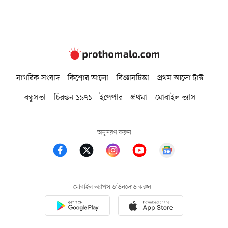
নাগরিক সংবাদ
কিশোর আলো
বিজ্ঞানচিন্তা
প্রথম আলো ট্রাস্ট
বন্ধুসভা
চিরন্তন ১৯৭১
ইপেপার
প্রথমা
মোবাইল ভ্যাস
অনুসরণ করুন
মোবাইল অ্যাপস ডাউনলোড করুন