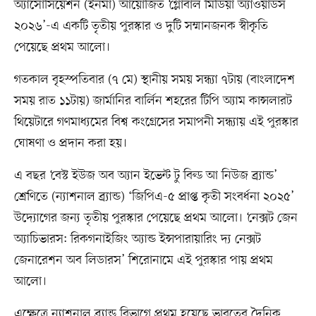
অ্যাসোসিয়েশন (ইনমা) আয়োজিত ‘গ্লোবাল মিডিয়া অ্যাওয়ার্ডস
২০২৬’-এ একটি তৃতীয় পুরস্কার ও দুটি সম্মানজনক স্বীকৃতি
পেয়েছে প্রথম আলো।
গতকাল বৃহস্পতিবার (৭ মে) স্থানীয় সময় সন্ধ্যা ৭টায় (বাংলাদেশ
সময় রাত ১১টায়) জার্মানির বার্লিন শহরের টিপি অ্যাম কান্সলারট
থিয়েটারে গণমাধ্যমের বিশ্ব কংগ্রেসের সমাপনী সন্ধ্যায় এই পুরস্কার
ঘোষণা ও প্রদান করা হয়।
এ বছর ‘বেস্ট ইউজ অব অ্যান ইভেন্ট টু বিল্ড আ নিউজ ব্র্যান্ড’
শ্রেণিতে (ন্যাশনাল ব্র্যান্ড) ‘জিপিএ-৫ প্রাপ্ত কৃতী সংবর্ধনা ২০২৫’
উদ্যোগের জন্য তৃতীয় পুরস্কার পেয়েছে প্রথম আলো। ‘নেক্সট জেন
অ্যাচিভারস: রিকগনাইজিং অ্যান্ড ইন্সপারায়ারিং দ্য নেক্সট
জেনারেশন অব লিডারস’ শিরোনামে এই পুরস্কার পায় প্রথম
আলো।
এক্ষেত্রে ন্যাশনাল ব্র্যান্ড বিভাগে প্রথম হয়েছে ভারতের দৈনিক