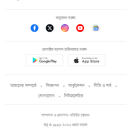
অনুসরণ করুন
মোবাইল অ্যাপস ডাউনলোড করুন
আমাদের সম্পর্কে
বিজ্ঞাপন
সার্কুলেশন
নীতি ও শর্ত
যোগাযোগ
নিউজলেটার
সম্পাদক ও প্রকাশক: মতিউর রহমান
স্বত্ব © ১৯৯৮-২০২৬ প্রথম আলো