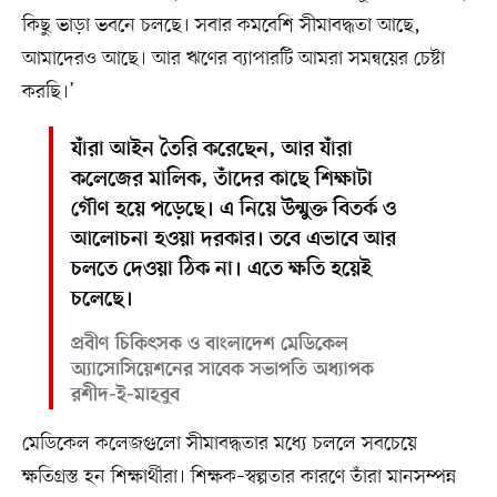
কিছু ভাড়া ভবনে চলছে। সবার কমবেশি সীমাবদ্ধতা আছে,
আমাদেরও আছে। আর ঋণের ব্যাপারটি আমরা সমন্বয়ের চেষ্টা
করছি।’
যাঁরা আইন তৈরি করেছেন, আর যাঁরা
কলেজের মালিক, তাঁদের কাছে শিক্ষাটা
গৌণ হয়ে পড়েছে। এ নিয়ে উন্মুক্ত বিতর্ক ও
আলোচনা হওয়া দরকার। তবে এভাবে আর
চলতে দেওয়া ঠিক না। এতে ক্ষতি হয়েই
চলেছে।
প্রবীণ চিকিৎসক ও বাংলাদেশ মেডিকেল
অ্যাসোসিয়েশনের সাবেক সভাপতি অধ্যাপক
রশীদ-ই-মাহবুব
মেডিকেল কলেজগুলো সীমাবদ্ধতার মধ্যে চললে সবচেয়ে
ক্ষতিগ্রস্ত হন শিক্ষার্থীরা। শিক্ষক–স্বল্পতার কারণে তাঁরা মানসম্পন্ন