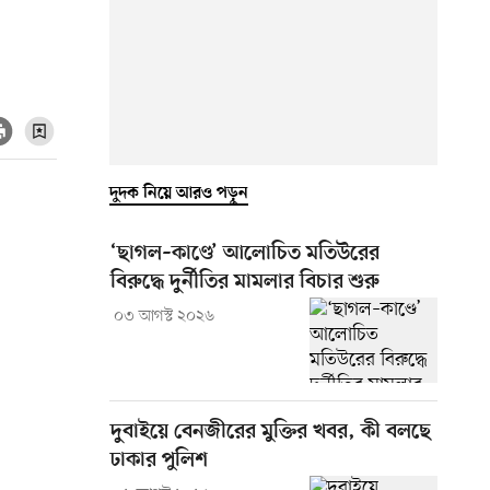
দুদক নিয়ে আরও পড়ুন
‘ছাগল–কাণ্ডে’ আলোচিত মতিউরের
বিরুদ্ধে দুর্নীতির মামলার বিচার শুরু
০৩ আগস্ট ২০২৬
দুবাইয়ে বেনজীরের মুক্তির খবর, কী বলছে
ঢাকার পুলিশ