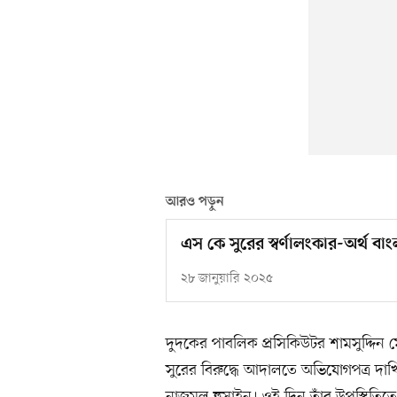
আরও পড়ুন
এস কে সুরের স্বর্ণালংকার-অর্থ ব
২৮ জানুয়ারি ২০২৫
দুদকের পাবলিক প্রসিকিউটর শামসুদ্দিন
সুরের বিরুদ্ধে আদালতে অভিযোগপত্র দা