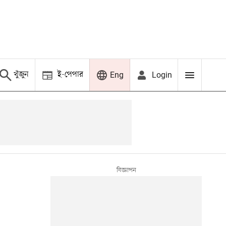
খুঁজুন
ই-পেপার
Login
Eng