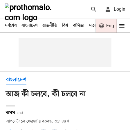
Login
সর্বশেষ
বাংলাদেশ
রাজনীতি
বিশ্ব
বাণিজ্য
মতামত
খেলা
Eng
বিনো
বাংলাদেশ
আজ কী চলবে, কী চলবে না
বাসস
ঢাকা
আপডেট: ১২ ফেব্রুয়ারি ২০২৬, ০১: ৪৪