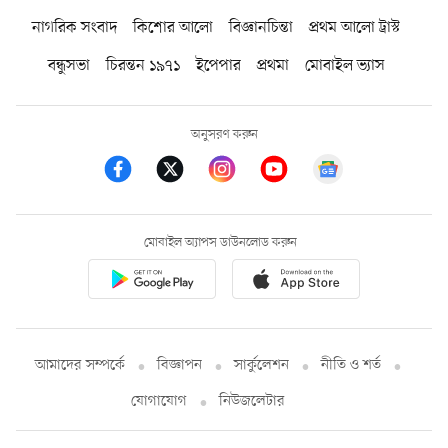
নাগরিক সংবাদ
কিশোর আলো
বিজ্ঞানচিন্তা
প্রথম আলো ট্রাস্ট
বন্ধুসভা
চিরন্তন ১৯৭১
ইপেপার
প্রথমা
মোবাইল ভ্যাস
অনুসরণ করুন
মোবাইল অ্যাপস ডাউনলোড করুন
আমাদের সম্পর্কে
বিজ্ঞাপন
সার্কুলেশন
নীতি ও শর্ত
যোগাযোগ
নিউজলেটার