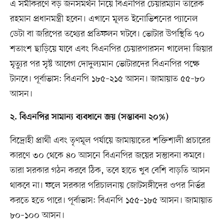
এ সমীকরণে বড় জনসমর্থন নিয়ে বিএনপির চেয়ারম্যান তারেক
রহমান প্রধানমন্ত্রী হবেন। এখানে মূলত ইনোভিশনের প্যানেল
ডেটা বা জরিপের তথ্যের প্রতিফলন ঘটবে। ভোটার উপস্থিতি ৭০
শতাংশ ছাড়িয়ে যাবে এবং বিএনপির চেয়ারপারসন খালেদা জিয়ার
মৃত্যুর পর সৃষ্ট আবেগ দোদুল্যমান ভোটারদের বিএনপির পক্ষে
টানবে। পূর্বাভাস: বিএনপি ১৮৫–২১৫ আসন। জামায়াত ৫৫–৮০
আসন।
২. বিএনপির সামান্য ব্যবধানে জয় (সম্ভাবনা ২০%)
বিদ্রোহী প্রার্থী এবং তৃণমূল পর্যায়ে জামায়াতের শক্তিশালী প্রচারের
কারণে ৩০ থেকে ৪০ আসনে বিএনপির জয়ের সম্ভাবনা কমবে।
তারা সরকার গঠন করবে ঠিক, তবে হাতে খুব বেশি বাড়তি আসন
থাকবে না। ফলে সরকার পরিচালনায় জোটসঙ্গীদের ওপর নির্ভর
করতে হতে পারে। পূর্বাভাস: বিএনপি ১৫৫–১৮৫ আসন। জামায়াত
৮০–১০০ আসন।