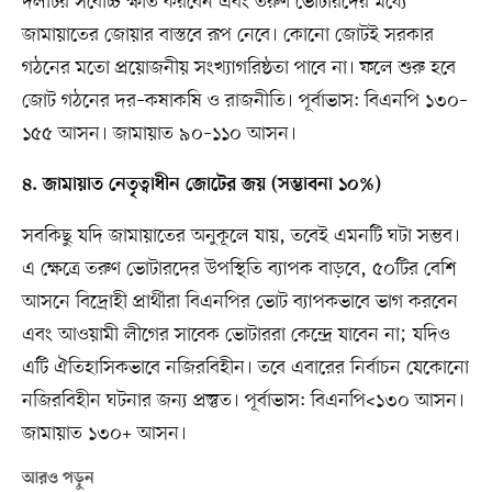
দলটির সর্বোচ্চ ক্ষতি করবেন এবং তরুণ ভোটারদের মধ্যে
জামায়াতের জোয়ার বাস্তবে রূপ নেবে। কোনো জোটই সরকার
গঠনের মতো প্রয়োজনীয় সংখ্যাগরিষ্ঠতা পাবে না। ফলে শুরু হবে
জোট গঠনের দর–কষাকষি ও রাজনীতি। পূর্বাভাস: বিএনপি ১৩০–
১৫৫ আসন। জামায়াত ৯০–১১০ আসন।
৪. জামায়াত নেতৃত্বাধীন জোটের জয় (সম্ভাবনা ১০%)
সবকিছু যদি জামায়াতের অনুকূলে যায়, তবেই এমনটি ঘটা সম্ভব।
এ ক্ষেত্রে তরুণ ভোটারদের উপস্থিতি ব্যাপক বাড়বে, ৫০টির বেশি
আসনে বিদ্রোহী প্রার্থীরা বিএনপির ভোট ব্যাপকভাবে ভাগ করবেন
এবং আওয়ামী লীগের সাবেক ভোটাররা কেন্দ্রে যাবেন না; যদিও
এটি ঐতিহাসিকভাবে নজিরবিহীন। তবে এবারের নির্বাচন যেকোনো
নজিরবিহীন ঘটনার জন্য প্রস্তুত। পূর্বাভাস: বিএনপি<১৩০ আসন।
জামায়াত ১৩০+ আসন।
আরও পড়ুন