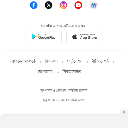
মোবাইল অ্যাপস ডাউনলোড করুন
আমাদের সম্পর্কে
বিজ্ঞাপন
সার্কুলেশন
নীতি ও শর্ত
যোগাযোগ
নিউজলেটার
সম্পাদক ও প্রকাশক: মতিউর রহমান
স্বত্ব © ১৯৯৮-২০২৬ প্রথম আলো