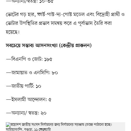
—অন্যান্য/স্বতন্ত্র: ১০–৩৫
ভোটের গড় হার, ফার্স্ট-পাস্ট-দ্য-পোস্ট মডেল এবং বিদ্রোহী প্রার্থী ও
ভোটার উপস্থিতির প্রভাব সমন্বয় করে এ পূর্বাভাস তৈরি করা
হয়েছে।
সবচেয়ে সম্ভাব্য আসনসংখ্যা (কেন্দ্রীয় প্রাক্কলন)
—বিএনপি ও জোট: ১৮৫
—জামায়াত ও এনসিপি: ৮০
—জাতীয় পার্টি: ১০
—ইসলামী আন্দোলন: ৫
—অন্যান্য/ স্বতন্ত্র: ২০