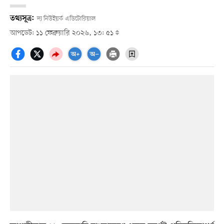
তথ্যসূত্র:
দ্য নিউইয়র্ক এডিটোরিয়াল
আপডেট: ১১ ফেব্রুয়ারি ২০২৬, ১৩: ৫১