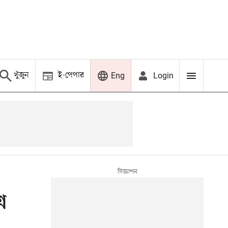
খুঁজুন
ই-পেপার
Login
Eng
ে