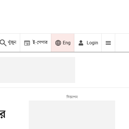
খুঁজুন
ই-পেপার
Login
Eng
ার