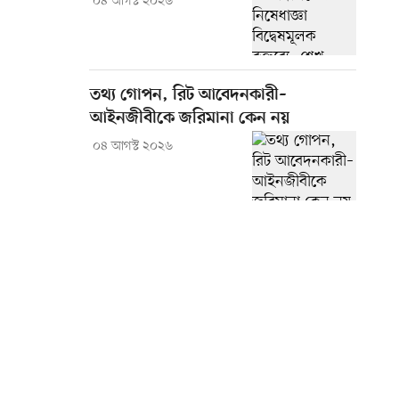
০৪ আগস্ট ২০২৬
তথ্য গোপন, রিট আবেদনকারী–
আইনজীবীকে জরিমানা কেন নয়
০৪ আগস্ট ২০২৬