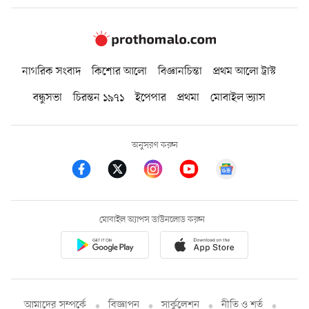
নাগরিক সংবাদ
কিশোর আলো
বিজ্ঞানচিন্তা
প্রথম আলো ট্রাস্ট
বন্ধুসভা
চিরন্তন ১৯৭১
ইপেপার
প্রথমা
মোবাইল ভ্যাস
অনুসরণ করুন
মোবাইল অ্যাপস ডাউনলোড করুন
আমাদের সম্পর্কে
বিজ্ঞাপন
সার্কুলেশন
নীতি ও শর্ত