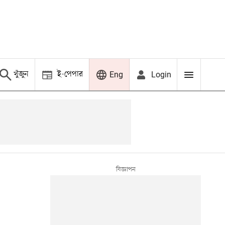
খুঁজুন
ই-পেপার
Login
Eng