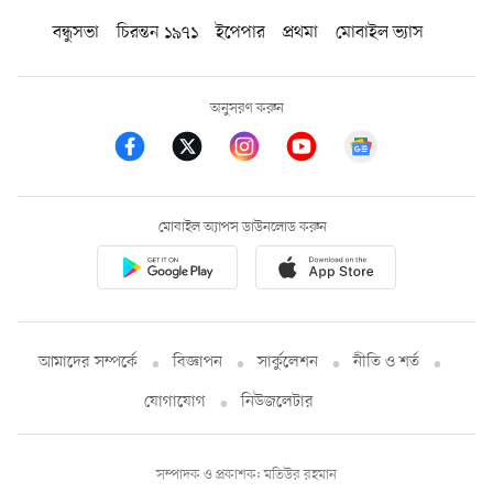
বন্ধুসভা
চিরন্তন ১৯৭১
ইপেপার
প্রথমা
মোবাইল ভ্যাস
অনুসরণ করুন
মোবাইল অ্যাপস ডাউনলোড করুন
আমাদের সম্পর্কে
বিজ্ঞাপন
সার্কুলেশন
নীতি ও শর্ত
যোগাযোগ
নিউজলেটার
সম্পাদক ও প্রকাশক: মতিউর রহমান