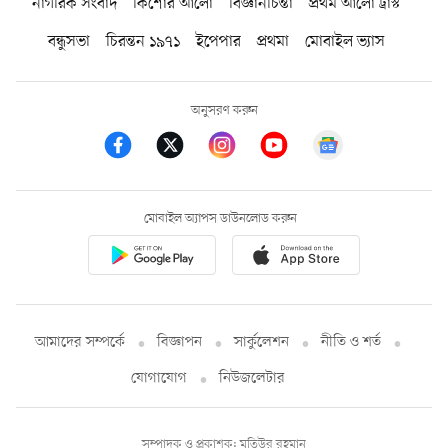
নাগরিক সংবাদ
কিশোর আলো
বিজ্ঞানচিন্তা
প্রথম আলো ট্রাস্ট
বন্ধুসভা
চিরন্তন ১৯৭১
ইপেপার
প্রথমা
মোবাইল ভ্যাস
অনুসরণ করুন
মোবাইল অ্যাপস ডাউনলোড করুন
আমাদের সম্পর্কে
বিজ্ঞাপন
সার্কুলেশন
নীতি ও শর্ত
যোগাযোগ
নিউজলেটার
সম্পাদক ও প্রকাশক: মতিউর রহমান