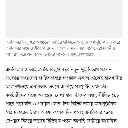
এনবিআর বিলুপ্তির অধ্যাদেশ জারির প্রতিাদে অবস্থান কর্মসূচি পালন করে
এনবিআর সংস্কার ঐক্য পরিষদ। গতকাল মঙ্গলবার বিকেলে রাজধানীর
আগারগাঁওয়ে এনবিআর ভবনের সামনে
ছবি: প্রথম আলো
এনবিআর ও আইআরডি বিলুপ্ত করে নতুন দুই বিভাগ গঠন–
সংক্রান্ত অধ্যাদেশ জারির খবরে গতকাল সকাল থেকেই রাজধানীর
আগারগাঁওয়ে এনবিআর ভবনে এ নিয়ে সংস্থাটির কর্মকর্তা-
কর্মচারীদের মধ্যে অসন্তোষ দেখা যায়। তাঁদের শঙ্কা, সীমিত হতে
পারে পদোন্নতি ও পদায়ন। সারা দিন বিভিন্ন দফায় অনানুষ্ঠানিক
বৈঠক করেন তাঁরা। অবশ্য কয়েক দিন ধরেই এনবিআর ভেঙে
দেওয়ার বিষয়ে তাঁদের বিভিন্ন সংগঠন আপত্তি জানিয়ে আসছিল।